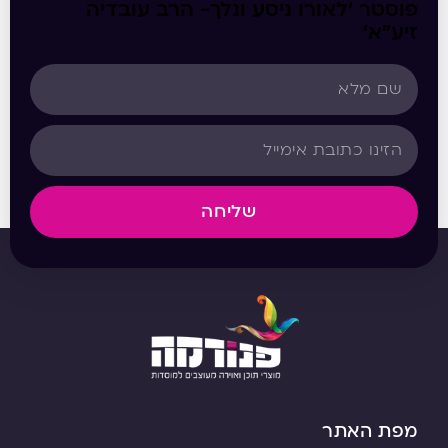
פוסטר ‘לאורו ניסע ונלך- הרב עובדיה
זיע”א’
שליחה
מפת האתר