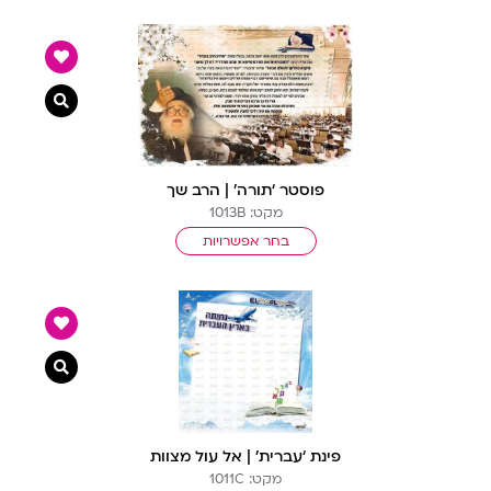
צפייה מ
פוסטר ‘תורה’ | הרב שך
מקט: 1013B
בחר אפשרויות
צפייה מ
פינת ‘עברית’ | אל עול מצוות
מקט: 1011C