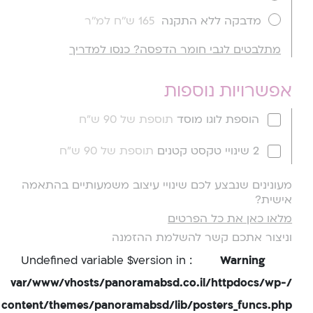
מדבקה ללא התקנה
165 ש''ח למ''ר
מתלבטים לגבי חומר הדפסה? כנסו למדריך
אפשרויות נוספות
הוספת לוגו מוסד
תוספת של 90 ש"ח
2 שינויי טקסט קטנים
תוספת של 90 ש"ח
מעונינים שנבצע לכם שינויי עיצוב משמעותיים בהתאמה
אישית?
מלאו כאן את כל הפרטים
וניצור אתכם קשר להשלמת ההזמנה
: Undefined variable $version in
Warning
/var/www/vhosts/panoramabsd.co.il/httpdocs/wp-
content/themes/panoramabsd/lib/posters_funcs.php