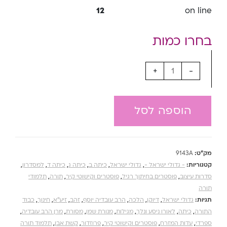
12
on line
+
-
הוספה לסל
מק"ט:
9143A
קטגוריות:
- גדולי ישראל -
,
גדולי ישראל
,
כיתה ב
,
כיתה ג
,
כיתה ד
,
למסדרון
,
סדרות עיצוב
,
פוסטרים בחיתוך רגיל
,
פוסטרים וקישוטי קיר
,
תורה
,
תלמודי
תורה
תגיות:
גדולי ישראל
,
דיוקן
,
הלכה
,
הרב עובדיה יוסף
,
זהב
,
זיע''א
,
חינוך
,
כבוד
התורה
,
כיתה
,
לאורו ניסע ונלך
,
מגילות
,
מנורת שמן
,
מסורת
,
מרן הרב עובדיה
,
ספרדי
,
עדות המזרח
,
פוסטרים וקישוטי קיר
,
פרוזדור
,
קשת אבן
,
תלמוד תורה