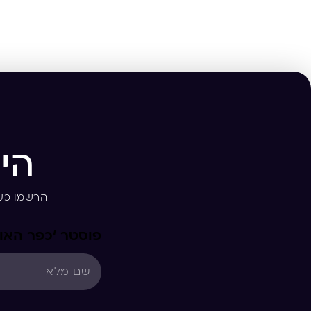
הי
הרשמו כע
פוסטר ‘כפר האות