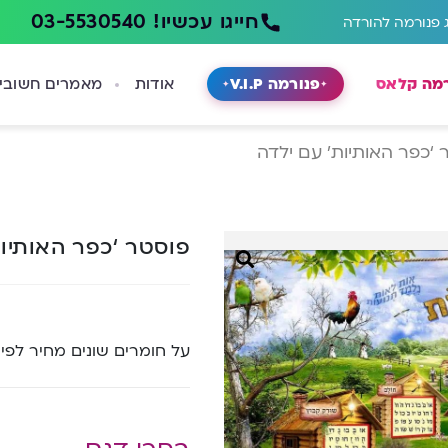
חייגו עכשיו! 03-5530540
 פנורמה להורדה
רמה קלאס
פנורמה V.I.P
אודות
מאמרים חשובי
 ‘כפר האותיות’ עם ילדה
פוסטר ‘כפר האותיו
על חומרים שונים מחיר לפי