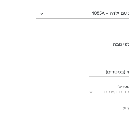
פי גובה
 (במטרים)
מטרים)
י?