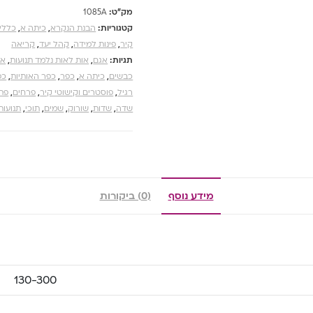
מק"ט:
1085A
קטגוריות:
הבנת הנקרא
,
כיתה א
,
כללי
קיר
,
פינות למידה
,
קהל יעד
,
קריאה
תגיות:
אגם
,
אות לאות נלמד תנועות
,
או
כבשים
,
כיתה א
,
כפר
,
כפר האותיות
,
כפ
רגיל
,
פוסטרים וקישוטי קיר
,
פרחים
,
פת
שדה
,
שדות
,
שורוק
,
שמים
,
תוכי
,
תנועות
מידע נוסף
(0) ביקורות
130-300