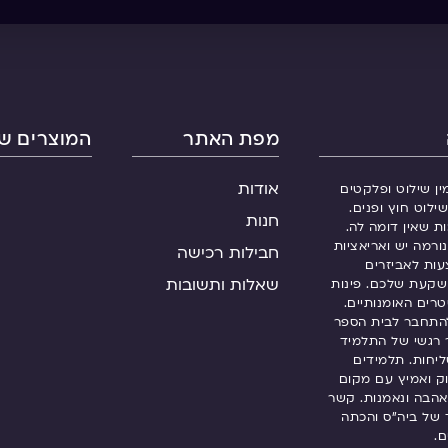
מפת האתר
המוצרים של
אודות
ין שילוט ופלקטים
ילוט חוץ ופנים.
חנות
ות שאין דומה לה.
ורמה יש ואריאציות
חבילות רכישה
עות לאביזרים
שאלות ותשובות
שקעת שלכם. פינות
רים האומנותיים.
התחבר לבית הספר
 רגשי של התלמיד
שליחות. תלמידים
 ואמיץ עם מקום
אהבה ונאמנות. קשר
ך של ביה”ס והכתה
ם.