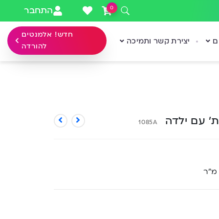
0
התחבר
חדש! אלמנטים
ם
יצירת קשר ותמיכה
להורדה
ת’ עם ילדה
1085A
 מ”ר