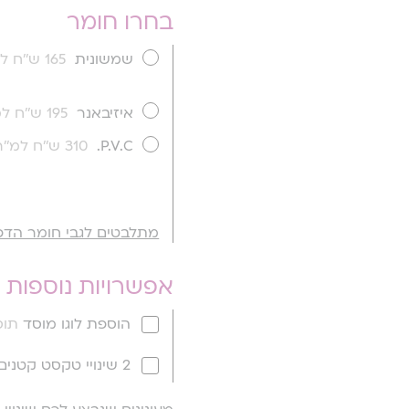
בחרו חומר
שמשונית
165 ש''ח למ''ר
איזיבאנר
195 ש''ח למ''ר
P.V.C.
310 ש''ח למ''ר
מתלבטים לגבי חומר הדפ
אפשרויות נוספות
הוספת לוגו מוסד
תוספ
2 שינויי טקסט קטנים