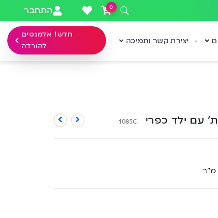
0
התחבר
חדש! אלמנטים
ם
יצירת קשר ותמיכה
להורדה
’ עם ילד כפרי
1085C
 מ”ר