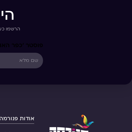
הי
הרשמו כע
פוסטר ‘כפר האות
אודות פנורמה