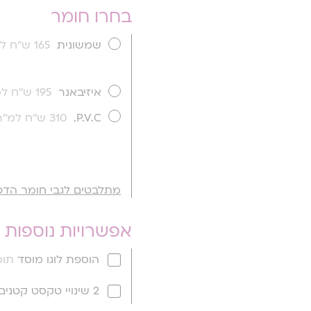
בחרו חומר
שמשונית
165 ש''ח למ''ר
איזיבאנר
195 ש''ח למ''ר
P.V.C.
310 ש''ח למ''ר
מתלבטים לגבי חומר הדפ
אפשרויות נוספות
הוספת לוגו מוסד
תוספ
2 שינויי טקסט קטנים