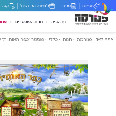
חבילות
מחירון
ה'מתנה החודשית'
קטלוג
דף הבית
חנות הפוסטרים
פנו
אתה כאן:
פנורמה
>
חנות
>
כללי
>
פוסטר ‘כפר האותיות’ ע