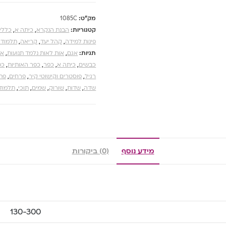
מק"ט:
1085C
קטגוריות:
הבנת הנקרא
,
כיתה א
,
כללי
פינות למידה
,
קהל יעד
,
קריאה
,
תלמודי
תגיות:
אגם
,
אות לאות נלמד תנועות
,
או
כבשים
,
כיתה א
,
כפר
,
כפר האותיות
,
כפ
רגיל
,
פוסטרים וקישוטי קיר
,
פרחים
,
פת
שדה
,
שדות
,
שורוק
,
שמים
,
תוכי
,
תלמודי
מידע נוסף
(0) ביקורות
130-300