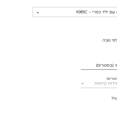
פי גובה
 (במטרים)
מטרים)
י?