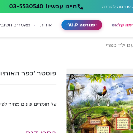
חייגו עכשיו! 03-5530540
 פנורמה להורדה
רמה קלאס
פנורמה V.I.P
אודות
מאמרים חשובי
ם ילד כפרי
פוסטר ‘כפר האותיות
על חומרים שונים מחיר לפי