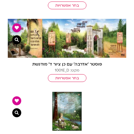
בחר אפשרויות
צפייה מ
פוסטר ‘אדרבה’ עם כן ציור ד’ מודגשת
מקט: 1001E_D
בחר אפשרויות
צפייה מ