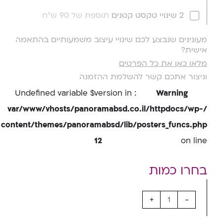
2 שינויי טקסט קטנים
תוספת של 90 ש"ח
מעונינים שנבצע לכם שינויי עיצוב משמעותיים בהתאמה
אישית?
מלאו כאן את כל הפרטים
וניצור אתכם קשר להשלמת ההזמנה
: Undefined variable $version in
Warning
/var/www/vhosts/panoramabsd.co.il/httpdocs/wp-
content/themes/panoramabsd/lib/posters_funcs.php
12
on line
+
-