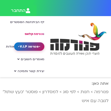
התחבר
דף הבית
חנות הפוסטרים
פנורמה קלאס
פנורמה V.I.P
אודות
מאמרים חשובים
יצירת קשר ותמיכה
אתה כאן:
פנורמה
>
חנות
>
לפי סוג
>
למסדרון
>
פוסטר ‘כעץ שתול’
לגובה עם איש