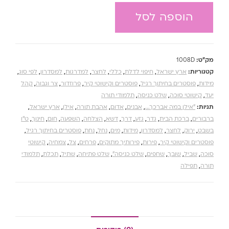
הוספה לסל
מק"ט:
1008D
קטגוריות:
ארץ ישראל
,
חיפוי לדלת
,
כללי
,
לחצר
,
למדרגות
,
למסדרון
,
לפי סוג
,
מידות
,
פוסטרים בחיתוך רגיל
,
פוסטרים וקישוטי קיר
,
פרוזדור
,
צר וגבוה
,
קהל
יעד
,
קישוטי סוכה
,
שלט כניסה
,
תלמודי תורה
תגיות:
"אילן במה אברכך...
,
אבנים
,
אדום
,
אהבת תורה
,
אילן
,
ארץ ישראל
,
ברבורים
,
ברכת הבית
,
גדר
,
גזע
,
דרך
,
דשא
,
הצלחה
,
השפעה
,
חום
,
חינוך
,
ט''ו
בשבט
,
ירוק
,
לחצר
,
למסדרון
,
מידות
,
מים
,
נחל
,
נחת
,
פוסטרים בחיתוך רגיל
,
פוסטרים וקישוטי קיר
,
פירות
,
פירותיך מתוקים
,
פרחים
,
צל
,
צמחיה
,
קישוטי
סוכה
,
שביל
,
שובך
,
שחפים
,
שלט כניסה"
,
שלט פתיחה
,
שתיל
,
תכלת
,
תלמודי
תורה
,
תפילה