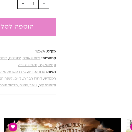
+
-
הוספה לסל
מק"ט:
1252A
קטגוריות:
גלות וגאולה
,
ירושלים
,
כיתה 
וקישוטי קיר
,
תלמודי תורה
תגיות:
ארון הקודש
,
בית המקדש
,
גאול
המקדש
,
לוחות הברית
,
לויים
,
לשנה הב
וקישוטי קיר
,
שופר
,
שמים
,
תלמוד תורה