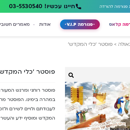
חייגו עכשיו! 03-5530540
 פנורמה להורדה
רמה קלאס
פנורמה V.I.P
אודות
מאמרים חשובי
גאולה
>
פוסטר ‘כלי המקדש’
פוסטר ‘כלי המקדש
פוסטר רוחני ומרגש המעור
במהרה בימינו. הפוסטר מח
לעבודתם ולויים לשירם ול
המקדש ומוסיף ידע והעשרה ל