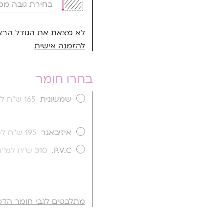
לא מצאת את הגודל הרצו
להזמנה אישית
בחרו חומר
שמשונית
165 ש''ח למ''ר
איזיבאנר
195 ש''ח למ''ר
P.V.C.
310 ש''ח למ''ר
מתלבטים לגבי חומר הדפ