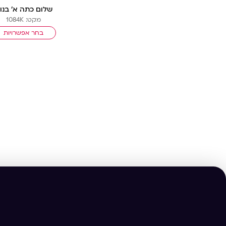
שלום כתה א’ בנו
מקט: 1084K
בחר אפשרויות