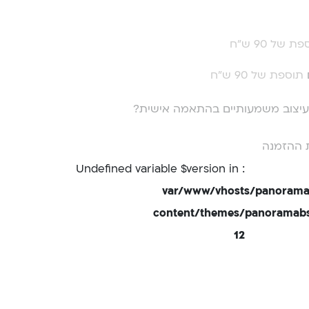
ת של 90 ש"ח
תוספת של 90 ש"ח
י עיצוב משמעותיים בהתאמה אישית?
 ההזמנה
: Undefined variable $version in
/var/www/vhosts/panorama
content/themes/panoramabsd
12