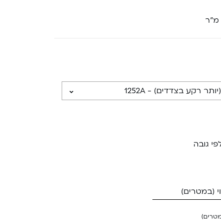
 מ”ר
פי גובה
 (במטרים)
מטרים)