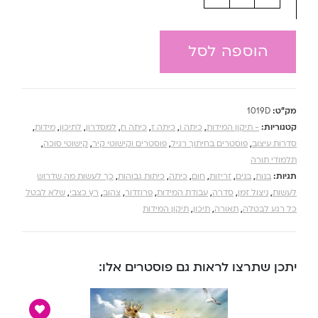
הוספה לסל
מק"ט:
1019D
קטגוריות:
- תיקון המידות
,
כיתה ו
,
כיתה ז
,
כיתה ח
,
למסדרון
,
לתיכון
,
מידות
,
סדרות עיצוב
,
פוסטרים בחיתוך רגיל
,
פוסטרים וקישוטי קיר
,
קישוטי סוכה
,
תלמודי תורה
תגיות:
בנות
,
בנים
,
זריזות
,
חום
,
כיתה
,
כיתות גבוהות
,
כך לעשות מה שדרוש
לעשות
,
ניצול זמן
,
סדרה
,
עבודת המידות
,
פרוזדור
,
צהוב
,
רץ כצבי
,
שלא לבטל
כל רגע לבטלה
,
תאורה
,
תיכון
,
תיקון המידות
יתכן שתרצו לראות גם פוסטרים אלו: