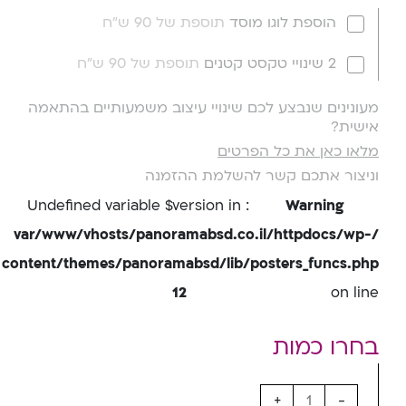
הוספת לוגו מוסד
תוספת של 90 ש"ח
2 שינויי טקסט קטנים
תוספת של 90 ש"ח
מעונינים שנבצע לכם שינויי עיצוב משמעותיים בהתאמה
אישית?
מלאו כאן את כל הפרטים
וניצור אתכם קשר להשלמת ההזמנה
: Undefined variable $version in
Warning
/var/www/vhosts/panoramabsd.co.il/httpdocs/wp-
content/themes/panoramabsd/lib/posters_funcs.php
12
on line
+
-