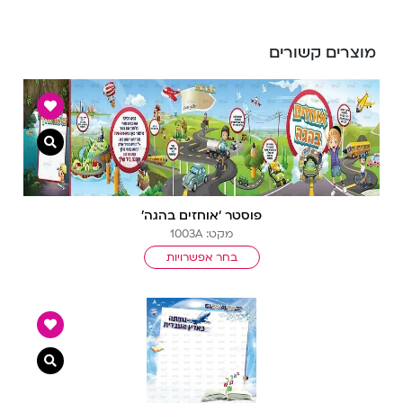
מוצרים קשורים
צפייה מ
פוסטר ‘אוחזים בהגה’
מקט: 1003A
בחר אפשרויות
צפייה מ