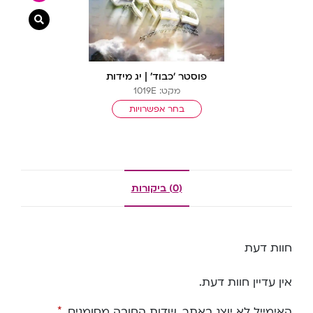
צפייה מ
פוסטר ‘כבוד’ | יג מידות
מקט: 1019E
בחר אפשרויות
(0) ביקורות
חוות דעת
אין עדיין חוות דעת.
האימייל לא יוצג באתר.
שדות החובה מסומנים
*