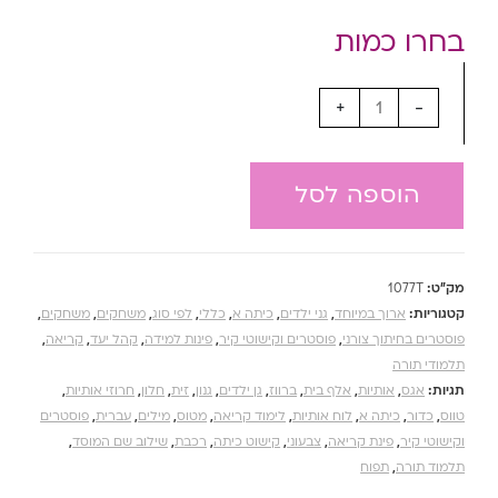
+
-
הוספה לסל
מק"ט:
1077T
קטגוריות:
ארוך במיוחד
,
גני ילדים
,
כיתה א
,
כללי
,
לפי סוג
,
משחקים
,
משחקים
,
פוסטרים בחיתוך צורני
,
פוסטרים וקישוטי קיר
,
פינות למידה
,
קהל יעד
,
קריאה
,
תלמודי תורה
תגיות:
אגס
,
אותיות
,
אלף בית
,
ברווז
,
גן ילדים
,
גנון
,
זית
,
חלון
,
חרוזי אותיות
,
טווס
,
כדור
,
כיתה א
,
לוח אותיות
,
לימוד קריאה
,
מטוס
,
מילים
,
עברית
,
פוסטרים
וקישוטי קיר
,
פינת קריאה
,
צבעוני
,
קישוט כיתה
,
רכבת
,
שילוב שם המוסד
,
תלמוד תורה
,
תפוח