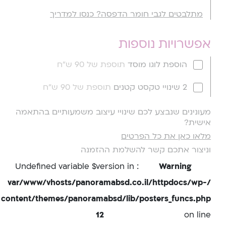
מתלבטים לגבי חומר הדפסה? כנסו למדריך
אפשרויות נוספות
הוספת לוגו מוסד
תוספת של 90 ש"ח
2 שינויי טקסט קטנים
תוספת של 90 ש"ח
מעונינים שנבצע לכם שינויי עיצוב משמעותיים בהתאמה
אישית?
מלאו כאן את כל הפרטים
וניצור אתכם קשר להשלמת ההזמנה
: Undefined variable $version in
Warning
/var/www/vhosts/panoramabsd.co.il/httpdocs/wp-
content/themes/panoramabsd/lib/posters_funcs.php
12
on line