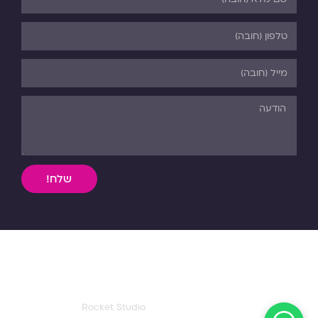
שלח!
השימוש, ללא אישור מפורש בכתב, במידע וחומר כתוב או מדיה
מכל סוג שהיא מהאתר אסורה בהחלט על פי דיני התורה והחוק.
כל הזכויות שמורות לפנורמה. 03-5-530-540
עיצוב ואפיון דף הבית:
Rocket Studio