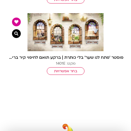
צפייה מ
פוסטר ‘פתח לנו שער’ בלי כותרת | ברקע תואם לחיפוי קיר בריקים ומנורות זהב (10300)
מקט: 1401E
בחר אפשרויות