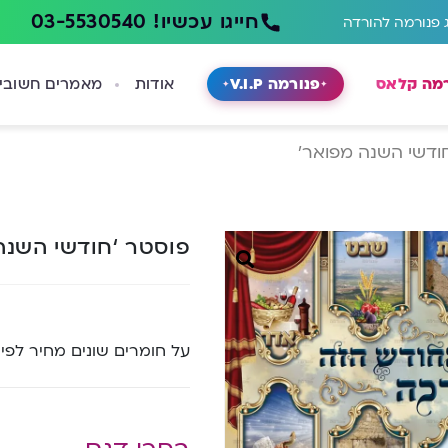
חייגו עכשיו! 03-5530540
 פנורמה להורדה
רמה קלאס
פנורמה V.I.P
אודות
מאמרים חשובי
ודשי השנה מפואר’
פוסטר ‘חודשי השנה
על חומרים שונים מחיר לפי