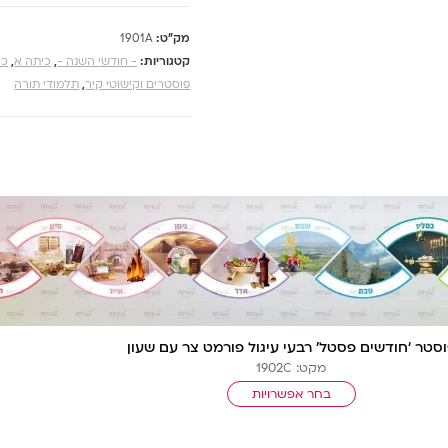
מק"ט:
1901A
קטגוריות:
- חודשי השנה -
,
כיתה א
,
כי
פוסטרים וקישוטי קיר
,
תלמודי תורה
סטר ‘חודשים פסטל’ רבעי עיגול פורמט צר עם שעון
מקט: 1902C
בחר אפשרויות