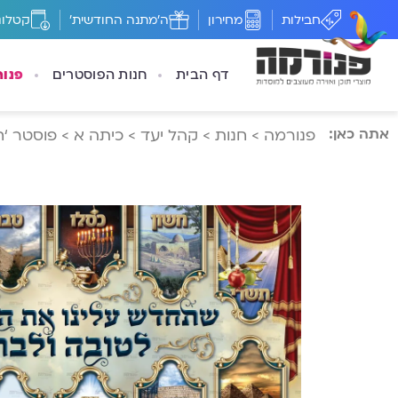
חבילות
מחירון
ה'מתנה החודשית'
קטלוג
דף הבית
חנות הפוסטרים
פנו
אתה כאן:
פנורמה
>
חנות
>
קהל יעד
>
כיתה א
>
פוסטר ‘ח