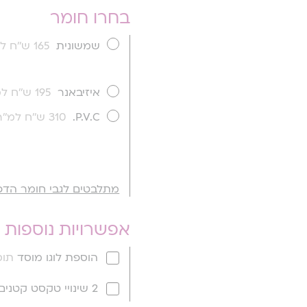
בחרו חומר
שמשונית
165 ש''ח למ''ר
איזיבאנר
195 ש''ח למ''ר
P.V.C.
310 ש''ח למ''ר
מתלבטים לגבי חומר הדפ
אפשרויות נוספות
הוספת לוגו מוסד
תוספ
2 שינויי טקסט קטנים