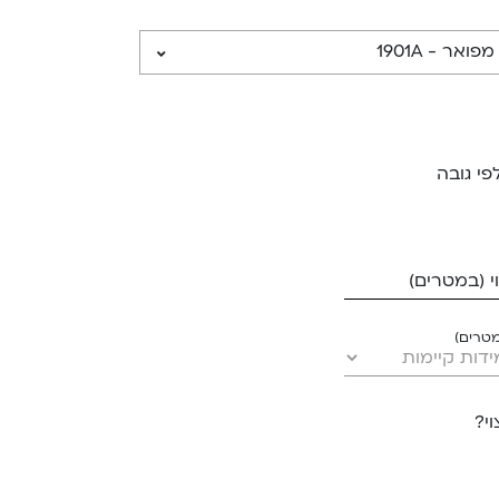
פי גובה
 (במטרים)
מטרים)
י?