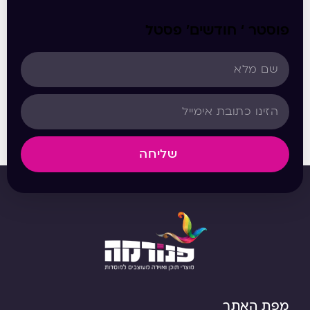
פוסטר ‘ חודשים’ פסטל
שליחה
מפת האתר