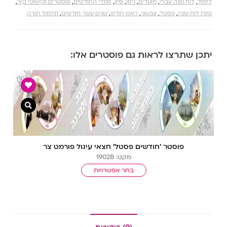
לימוד
,
לוח שנה עברי
,
מועדים
,
ניסן
,
סיון
,
סמלי החודשים
,
פוסטרים וקישוטי קיר
,
פינת לוח שנה
,
פסטל
,
צבעוני
,
ראש חודש
,
שנים עשר חודשים
,
תלמוד תורה
יתכן שתרצו לראות גם פוסטרים אלו:
צפייה מ
פוסטר ‘חודשים פסטל’ חצאי עיגול פורמט צר
מקט: 1902B
בחר אפשרויות