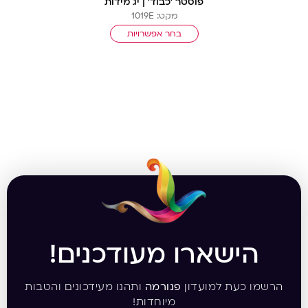
פוסטר ‘כבוד’ | יג מידות
מקט: 1019E
בחר אפשרויות
הישארו מעודכנים!
הרשמו כעת למועדון
פנורמה
ותהנו מעידכונים והטבות
מיוחדות!