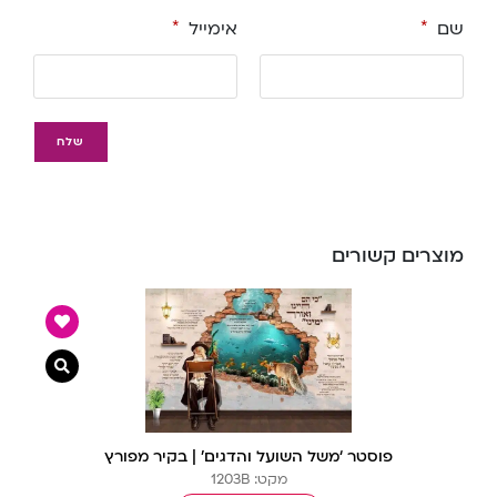
שם
*
אימייל
*
מוצרים קשורים
צפייה מ
פוסטר ‘משל השועל והדגים’ | בקיר מפורץ
מקט: 1203B