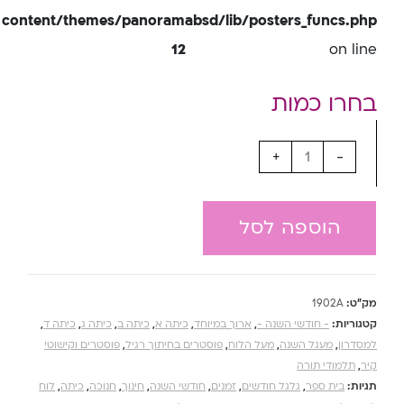
content/themes/panoramabsd/lib/posters_funcs.php
12
on line
+
-
הוספה לסל
מק"ט:
1902A
קטגוריות:
- חודשי השנה -
,
ארוך במיוחד
,
כיתה א
,
כיתה ב
,
כיתה ג
,
כיתה ד
,
למסדרון
,
מעגל השנה
,
מעל הלוח
,
פוסטרים בחיתוך רגיל
,
פוסטרים וקישוטי
קיר
,
תלמודי תורה
תגיות:
בית ספר
,
גלגל חודשים
,
זמנים
,
חודשי השנה
,
חינוך
,
חנוכה
,
כיתה
,
לוח