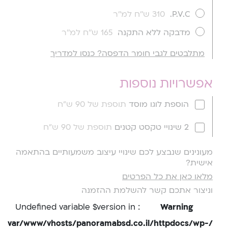
P.V.C.
310 ש''ח למ''ר
מדבקה ללא התקנה
165 ש''ח למ''ר
מתלבטים לגבי חומר הדפסה? כנסו למדריך
אפשרויות נוספות
הוספת לוגו מוסד
תוספת של 90 ש"ח
2 שינויי טקסט קטנים
תוספת של 90 ש"ח
מעונינים שנבצע לכם שינויי עיצוב משמעותיים בהתאמה
אישית?
מלאו כאן את כל הפרטים
וניצור אתכם קשר להשלמת ההזמנה
: Undefined variable $version in
Warning
/var/www/vhosts/panoramabsd.co.il/httpdocs/wp-