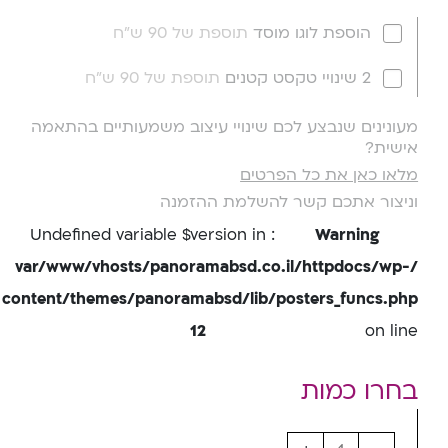
הוספת לוגו מוסד
תוספת של 90 ש"ח
2 שינויי טקסט קטנים
תוספת של 90 ש"ח
מעונינים שנבצע לכם שינויי עיצוב משמעותיים בהתאמה
אישית?
מלאו כאן את כל הפרטים
וניצור אתכם קשר להשלמת ההזמנה
: Undefined variable $version in
Warning
/var/www/vhosts/panoramabsd.co.il/httpdocs/wp-
content/themes/panoramabsd/lib/posters_funcs.php
12
on line