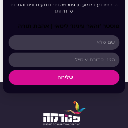
הרשמו כעת למועדון
פנורמה
ותהנו מעידכונים והטבות
מיוחדות!
פוסטר ‘והאר עינינו’ ליטאי | אהבת תורה
שליחה