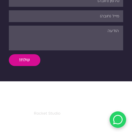
שלח!
השימוש, ללא אישור מפורש בכתב, במידע וחומר כתוב או מדיה
מכל סוג שהיא מהאתר אסורה בהחלט על פי דיני התורה והחוק.
כל הזכויות שמורות לפנורמה. 03-5-530-540
עיצוב ואפיון דף הבית:
Rocket Studio