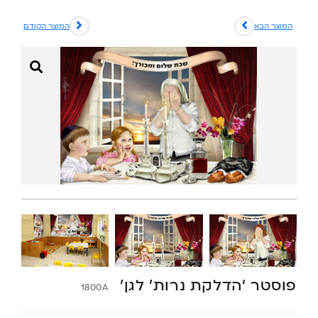
המוצר הבא
המוצר הקודם
פוסטר ‘הדלקת נרות’ לגן’
1800A