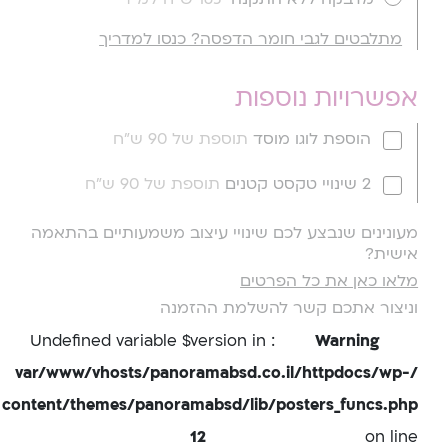
מתלבטים לגבי חומר הדפסה? כנסו למדריך
אפשרויות נוספות
הוספת לוגו מוסד
תוספת של 90 ש"ח
2 שינויי טקסט קטנים
תוספת של 90 ש"ח
מעונינים שנבצע לכם שינויי עיצוב משמעותיים בהתאמה
אישית?
מלאו כאן את כל הפרטים
וניצור אתכם קשר להשלמת ההזמנה
: Undefined variable $version in
Warning
/var/www/vhosts/panoramabsd.co.il/httpdocs/wp-
content/themes/panoramabsd/lib/posters_funcs.php
12
on line