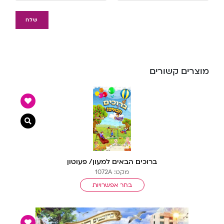
מוצרים קשורים
צפייה מ
ברוכים הבאים למעון/ פעוטון
מקט: 1072A
בחר אפשרויות