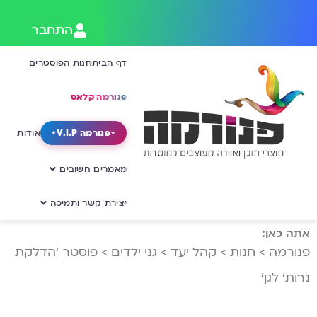
התחבר
דף הבית
חנות הפוסטרים
פנורמה קלאס
פנורמה V.I.P
אודות
מאמרים חשובים
יצירת קשר ותמיכה
אתה כאן:
פנורמה
>
חנות
>
קהל יעד
>
גני ילדים
>
פוסטר ‘הדלקת
נרות’ לגן’