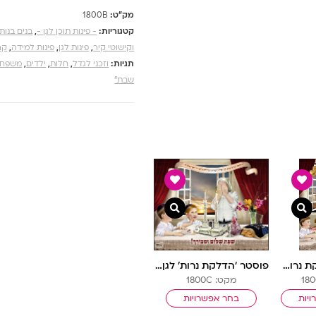
מק"ט:
1800B
קטגוריות:
- פינות תוכן לגן -
,
בנים בנות
וקישוטי קיר
,
פינות לגן
,
פינות למידה
,
קה
תגיות:
וזכני לגדל
,
חלות
,
ילדים
,
משפח
שבת"
צפייה מהירה
צפייה מהירה
פוסטר ‘הדלקת נרות’ לגן לגובה
פוסטר ‘הדלקת נרות’ לגן בנים
מקט: 1800C
יות
בחר אפשרויות