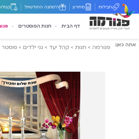
חבילות
מחירון
ה'מתנה החודשית'
קטלוג
דף הבית
חנות הפוסטרים
פנו
אתה כאן:
פנורמה
>
חנות
>
קהל יעד
>
גני ילדים
>
פוסטר ‘