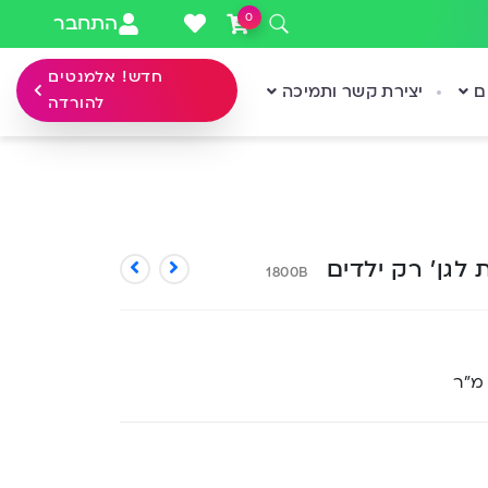
0
התחבר
חדש! אלמנטים
ם
יצירת קשר ותמיכה
להורדה
לגן’ רק ילדים
1800B
 מ”ר