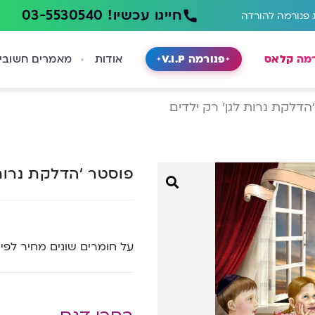
חייגו עכשיו! 03-5530540
 פנורמה להורדה
רמה קלאס
פנורמה V.I.P
אודות
מאמרים חשובי
הדלקת נרות לגן’ רק ילדים
פוסטר ‘הדלקת נרות 
על חומרים שונים מחיר לפי