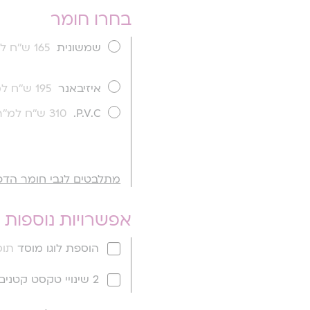
בחרו חומר
שמשונית
165 ש''ח למ''ר
איזיבאנר
195 ש''ח למ''ר
P.V.C.
310 ש''ח למ''ר
מתלבטים לגבי חומר הדפ
אפשרויות נוספות
הוספת לוגו מוסד
תוספ
2 שינויי טקסט קטנים