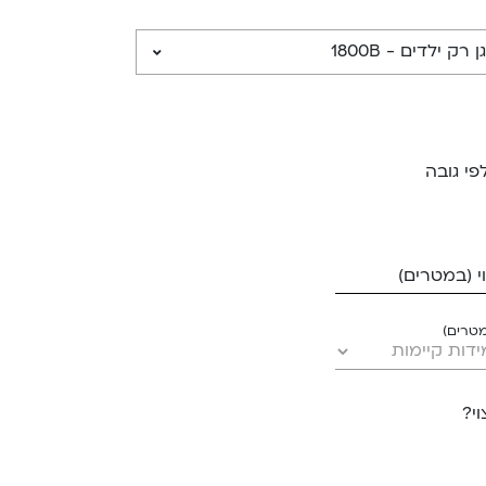
פי גובה
 (במטרים)
מטרים)
י?