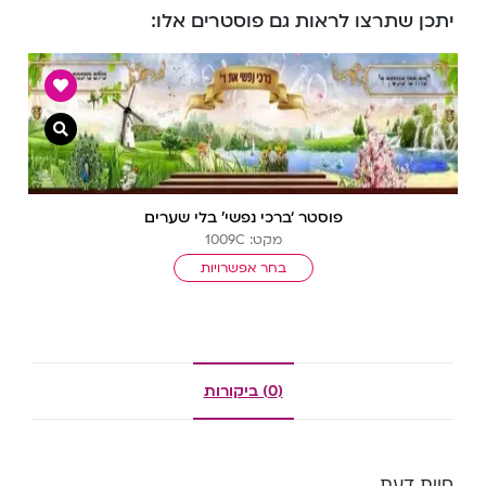
יתכן שתרצו לראות גם פוסטרים אלו:
צפייה מ
פוסטר ‘ברכי נפשי’ בלי שערים
מקט: 1009C
בחר אפשרויות
(0) ביקורות
חוות דעת