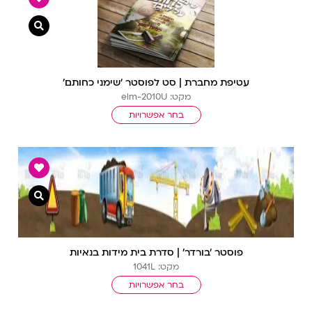
צפייה מ
עטיפת מחברת | סט לפוסטר ‘שימני כחותם’
מקט: elm-2010U
בחר אפשרויות
צפייה מ
פוסטר ‘בורדר’ | סדרת בית מידות בנאיות
מקט: 1041L
בחר אפשרויות