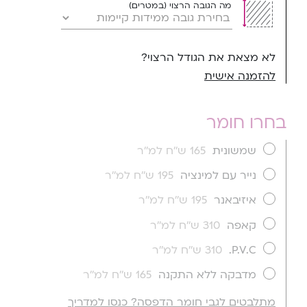
מה הגובה הרצוי (במטרים)
לא מצאת את הגודל הרצוי?
להזמנה אישית
בחרו חומר
שמשונית
165 ש''ח למ''ר
נייר עם למינציה
195 ש''ח למ''ר
איזיבאנר
195 ש''ח למ''ר
קאפה
310 ש''ח למ''ר
P.V.C.
310 ש''ח למ''ר
מדבקה ללא התקנה
165 ש''ח למ''ר
מתלבטים לגבי חומר הדפסה? כנסו למדריך