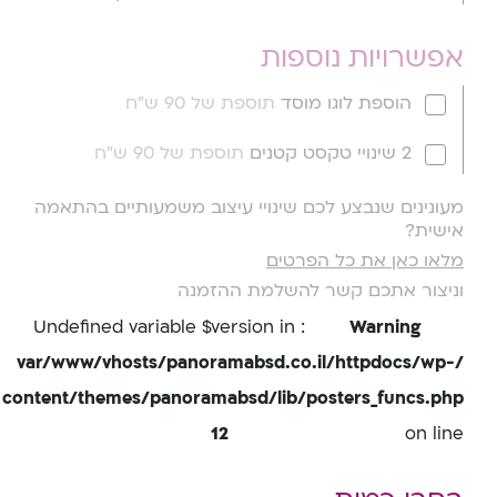
אפשרויות נוספות
הוספת לוגו מוסד
תוספת של 90 ש"ח
2 שינויי טקסט קטנים
תוספת של 90 ש"ח
מעונינים שנבצע לכם שינויי עיצוב משמעותיים בהתאמה
אישית?
מלאו כאן את כל הפרטים
וניצור אתכם קשר להשלמת ההזמנה
: Undefined variable $version in
Warning
/var/www/vhosts/panoramabsd.co.il/httpdocs/wp-
content/themes/panoramabsd/lib/posters_funcs.php
12
on line