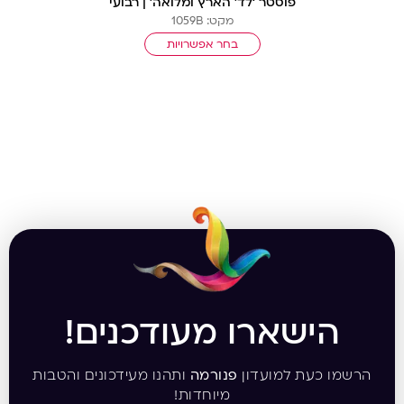
פוסטר ‘לד’ הארץ ומלואה’ | רבועי
מקט: 1059B
בחר אפשרויות
הישארו מעודכנים!
הרשמו כעת למועדון
פנורמה
ותהנו מעידכונים והטבות
מיוחדות!