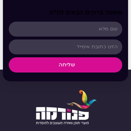
פוסטר ברוכים הבאים לת”ת
שליחה