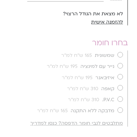
לא מצאת את הגודל הרצוי?
להזמנה אישית
בחרו חומר
שמשונית
165 ש''ח למ''ר
נייר עם למינציה
195 ש''ח למ''ר
איזיבאנר
195 ש''ח למ''ר
קאפה
310 ש''ח למ''ר
P.V.C.
310 ש''ח למ''ר
מדבקה ללא התקנה
165 ש''ח למ''ר
מתלבטים לגבי חומר הדפסה? כנסו למדריך