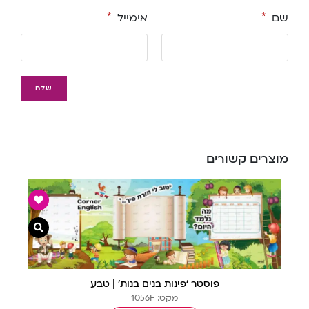
שם
*
אימייל
*
מוצרים קשורים
צפייה מ
פוסטר ‘פינות בנים בנות’ | טבע
מקט: 1056F