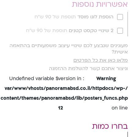
אפשרויות נוספות
הוספת לוגו מוסד
תוספת של 90 ש"ח
2 שינויי טקסט קטנים
תוספת של 90 ש"ח
מעונינים שנבצע לכם שינויי עיצוב משמעותיים בהתאמה
אישית?
מלאו כאן את כל הפרטים
וניצור אתכם קשר להשלמת ההזמנה
: Undefined variable $version in
Warning
/var/www/vhosts/panoramabsd.co.il/httpdocs/wp-
content/themes/panoramabsd/lib/posters_funcs.php
12
on line