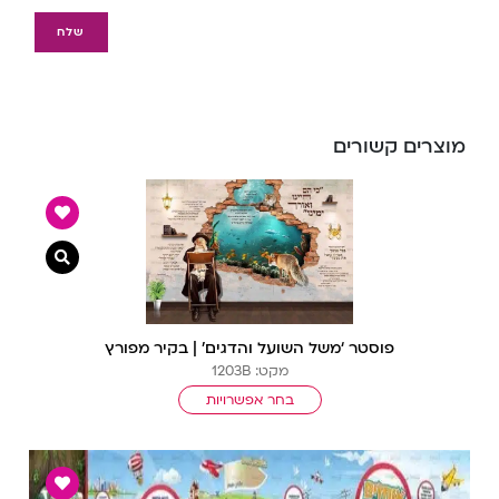
מוצרים קשורים
צפייה מ
פוסטר ‘משל השועל והדגים’ | בקיר מפורץ
מקט: 1203B
בחר אפשרויות