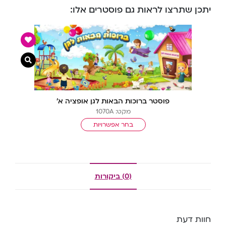
יתכן שתרצו לראות גם פוסטרים אלו:
צפייה מ
פוסטר ברוכות הבאות לגן אופציה א’
מקט: 1070A
בחר אפשרויות
(0) ביקורות
חוות דעת