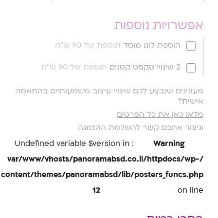
אפשרויות נוספות
הוספת לוגו מוסד
תוספת של 90 ש"ח
2 שינויי טקסט קטנים
תוספת של 90 ש"ח
מעונינים שנבצע לכם שינויי עיצוב משמעותיים בהתאמה
אישית?
מלאו כאן את כל הפרטים
וניצור אתכם קשר להשלמת ההזמנה
: Undefined variable $version in
Warning
/var/www/vhosts/panoramabsd.co.il/httpdocs/wp-
content/themes/panoramabsd/lib/posters_funcs.php
12
on line