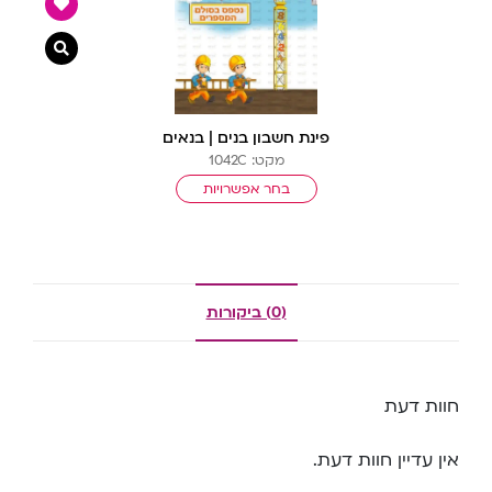
צפייה מ
פינת חשבון בנים | בנאים
מקט: 1042C
בחר אפשרויות
(0) ביקורות
חוות דעת
אין עדיין חוות דעת.