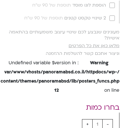
הוספת לוגו מוסד
תוספת של 90 ש"ח
2 שינויי טקסט קטנים
תוספת של 90 ש"ח
מעונינים שנבצע לכם שינויי עיצוב משמעותיים בהתאמה
אישית?
מלאו כאן את כל הפרטים
וניצור אתכם קשר להשלמת ההזמנה
: Undefined variable $version in
Warning
/var/www/vhosts/panoramabsd.co.il/httpdocs/wp-
content/themes/panoramabsd/lib/posters_funcs.php
12
on line
+
-