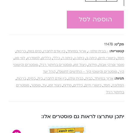
הוספה לסל
מק"ט:
1147B
קטגוריות:
- בבית שלנו -
,
ארוך במיוחד
,
בין אדם לחברו
,
בנים בנות
,
ברכות
,
חסד
,
כישורי חיים
,
כיתה ב
,
כיתה ג
,
כיתה ד
,
כללי
,
כללים
,
למסדרון
,
לפי סוג
,
מוסר ופרקי אבות
,
מידות
,
ניצול זמן
,
פוסטרים בחיתוך רגיל
,
פוסטרים וקישוטי
קיר
,
פוסטרים וקישוטי קיר - החדשים לתשפ''ו
,
קהל יעד
תגיות:
ארוך במיוחד
,
בבית
,
בבית שלנו
,
בין אדם לחברו
,
בית
,
בסיס
,
ברכות
,
המלוכה
,
חסד
,
כישורי חיים
,
כללים
,
מידות
,
ניצול זמן
,
על
,
פוסטר
,
פוסטרים
בחיתוך רגיל
יתכן שתרצו לראות גם פוסטרים אלו: