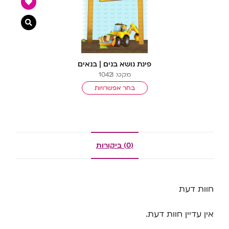
צפייה מ
פינת נושא בנים | בנאים
מקט: 1042I
בחר אפשרויות
(0) ביקורות
חוות דעת
אין עדיין חוות דעת.