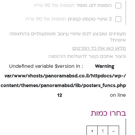
הוספת לוגו מוסד
תוספת של 90 ש"ח
2 שינויי טקסט קטנים
תוספת של 90 ש"ח
מעונינים שנבצע לכם שינויי עיצוב משמעותיים בהתאמה
אישית?
מלאו כאן את כל הפרטים
וניצור אתכם קשר להשלמת ההזמנה
: Undefined variable $version in
Warning
/var/www/vhosts/panoramabsd.co.il/httpdocs/wp-
content/themes/panoramabsd/lib/posters_funcs.php
12
on line
+
-