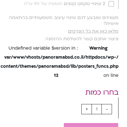
2 שינויי טקסט קטנים
תוספת של 90 ש"ח
מעונינים שנבצע לכם שינויי עיצוב משמעותיים בהתאמה
אישית?
מלאו כאן את כל הפרטים
וניצור אתכם קשר להשלמת ההזמנה
: Undefined variable $version in
Warning
/var/www/vhosts/panoramabsd.co.il/httpdocs/wp-
content/themes/panoramabsd/lib/posters_funcs.php
12
on line
+
-