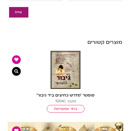
מוצרים קשורים
צפייה מ
פוסטר ‘מדרש כחיצים ביד גיבור’
מקט: 1004C
בחר אפשרויות