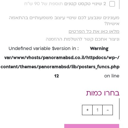
2 שינויי טקסט קטנים
תוספת של 90 ש"ח
מעונינים שנבצע לכם שינויי עיצוב משמעותיים בהתאמה
אישית?
מלאו כאן את כל הפרטים
וניצור אתכם קשר להשלמת ההזמנה
: Undefined variable $version in
Warning
/var/www/vhosts/panoramabsd.co.il/httpdocs/wp-
content/themes/panoramabsd/lib/posters_funcs.php
12
on line
+
-