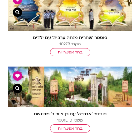
צפייה מ
פוסטר ‘שחרית מנחה ערבית’ עם ילדים
מקט: 1027B
בחר אפשרויות
צפייה מ
פוסטר ‘אדרבה’ עם כן ציור ד’ מודגשת
מקט: 1001E_D
בחר אפשרויות