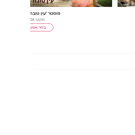
פוסטר ‘עין טובה’ א’ מודגשת
מקט: 1000A
בחר אפשרויות