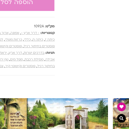
הוספה לסל
מק"ט:
1092A
קטגוריות:
- דרך ארץ -
,
אמונה
,
ארוך ב
כיתה ז
,
כיתה ח
,
כללי
,
כרזות משלי
,
למ
פוסטרים בחיתוך רגיל
,
פוסטרים וקישוט
תגיות:
בדרכים ישרות
,
דרך ארץ
,
יראת
אכילה
,
מסילת רכבת
,
מפל מים
,
נוף ירו
בחיתוך רגיל
,
פוסטרים וקישוטי קיר
,
צבע
צפייה מהירה