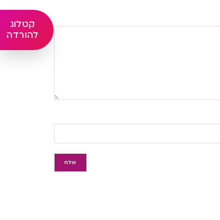
קטלוג
להורדה