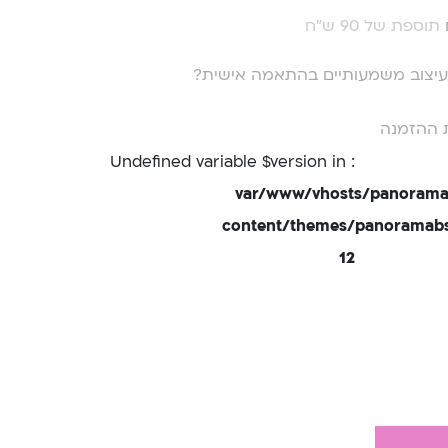
תוספת של 90 ש"ח
י עיצוב משמעותיים בהתאמה אישית?
 ההזמנה
: Undefined variable $version in
/var/www/vhosts/panorama
content/themes/panoramabsd
12