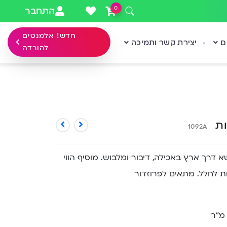
0
התחבר
חדש! אלמנטים
ם
יצירת קשר ותמיכה
להורדה
ות
1092A
 דרך ארץ באכילה, דיבור ומלבוש. מוסיף הווי
חת לחלל. מתאים לפרוזדור
 מ”ר