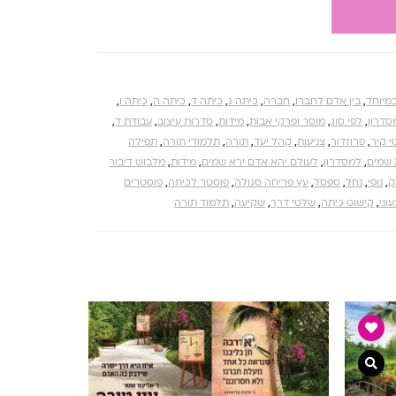
מיוחד
,
בין אדם לחברו
,
חברה
,
כיתה ג
,
כיתה ד
,
כיתה ה
,
כיתה ו
,
סדרון
,
לפי סוג
,
מוסר ופרקי אבות
,
מידות
,
סדרות עיצוב
,
עבודת ד
,
י קיר
,
פרוזדור
,
צניעות
,
קהל יעד
,
תורה
,
תלמודי תורה
,
תפילה
 שמים
,
למסדרון
,
לעולם יהא אדם ירא שמים
,
מידות
,
מלבוש דיבור
ק
,
נופי
,
נחל
,
ספסל
,
עץ פריחה סגולה
,
פוסטר לכיתה
,
פוסטרים
וני
,
קישוט כיתה
,
שלטי דרך
,
שקיעה
,
תלמוד תורה
צפייה מהירה