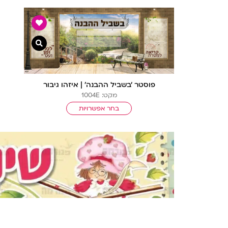
צפייה מהיר
פוסטר ‘בשביל ההבנה’ | איזהו גיבור
מקט: 1004E
בחר אפשרויות