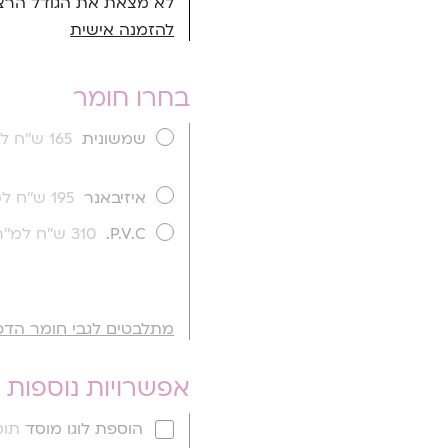
לא מצאת את הגודל הרצו
להזמנה אישית
בחרו חומר
שמשונית
165 ש''ח למ''ר
איזיבאנר
195 ש''ח למ''ר
P.V.C.
310 ש''ח למ''ר
מתלבטים לגבי חומר הדפ
אפשרויות נוספות
הוספת לוגו מוסד
תוספ