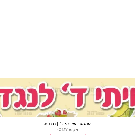
ה
פוסטר ‘שיויתי ד” | תותית
מקט: 1048Y