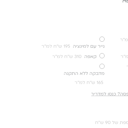
י?
נייר עם למינציה
195 ש''ח למ''ר
קאפה
310 ש''ח למ''ר
מדבקה ללא התקנה
165 ש''ח למ''ר
סה? כנסו למדריך
ת של 90 ש"ח