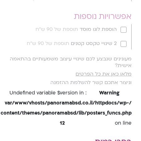
אפשרויות נוספות
הוספת לוגו מוסד
תוספת של 90 ש"ח
2 שינויי טקסט קטנים
תוספת של 90 ש"ח
מעונינים שנבצע לכם שינויי עיצוב משמעותיים בהתאמה
אישית?
מלאו כאן את כל הפרטים
וניצור אתכם קשר להשלמת ההזמנה
: Undefined variable $version in
Warning
/var/www/vhosts/panoramabsd.co.il/httpdocs/wp-
content/themes/panoramabsd/lib/posters_funcs.php
12
on line