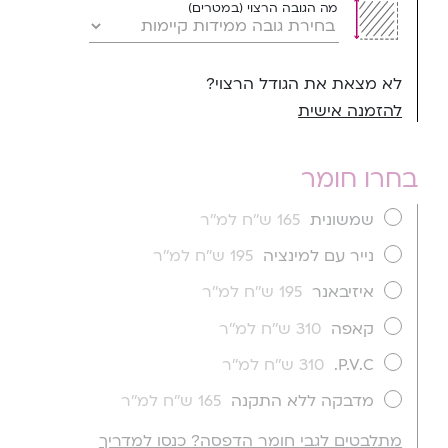
מה הגובה הרצוי (במטרים)
לא מצאת את הגודל הרצוי?
להזמנה אישית
בחרו חומר
שמשונית
165 ש''ח למ''ר
נייר עם למינציה
195 ש''ח למ''ר
איזיבאנר
195 ש''ח למ''ר
קאפה
310 ש''ח למ''ר
P.V.C.
310 ש''ח למ''ר
מדבקה ללא התקנה
165 ש''ח למ''ר
מתלבטים לגבי חומר הדפסה? כנסו למדריך