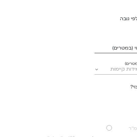
פי גובה
 (במטרים)
מטרים)
י?