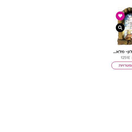
צפייה מהירה
פוסטר ‘חלון- מלאה הארץ דעה’ | חלונות גלות וגאולה
1
שרויות