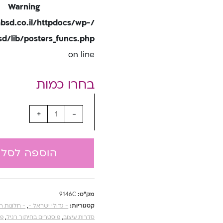
Warning
bsd.co.il/httpdocs/wp-
/lib/posters_funcs.php
on line
+
-
הוספה לסל
מק"ט:
9146C
קטגוריות:
- גדולי ישראל -
,
- חלונות ר
סדרות עיצוב
,
פוסטרים בחיתוך רגיל
,
פו