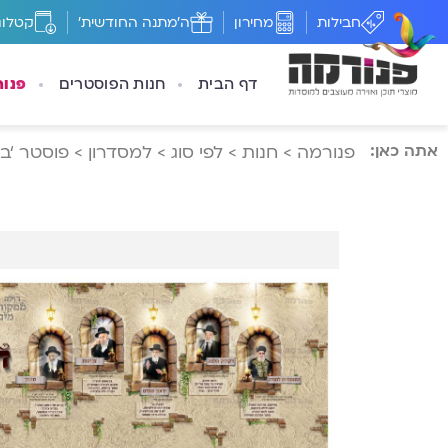
חבילות
מחירון
ה'מתנה החודשית'
קטלוג
דף הבית
חנות הפוסטרים
פנו
אתה כאן:
פנורמה
>
חנות
>
לפי סוג
>
למסדרון
>
פוסטר ‘ב