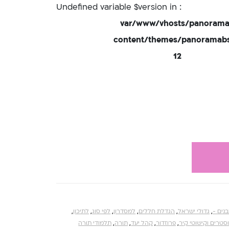
: Undefined variable $version in
/var/www/vhosts/panorama
content/themes/panoramabsd
12
בנים -
,
גדולי ישראל
,
הגדלת חללים
,
למסדרון
,
לפי סוג
,
לתיכון
,
סטרים וקישוטי קיר
,
פרוזדור
,
קהל יעד
,
תורה
,
תלמודי תורה