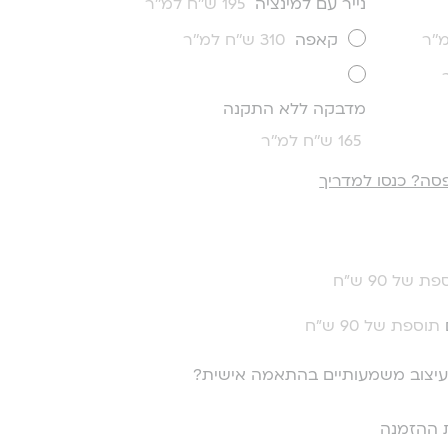
נייר עם למינציה
195 ש''ח למ''ר
קאפה
310 ש''ח למ''ר
מדבקה ללא התקנה
165 ש''ח למ''ר
סה? כנסו למדריך
ת של 90 ש"ח
תוספת של 90 ש"ח
י עיצוב משמעותיים בהתאמה אישית?
 ההזמנה