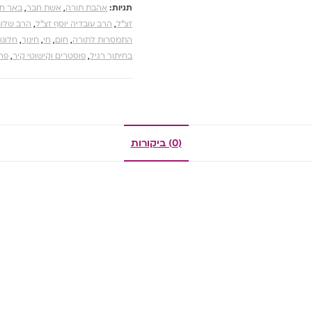
תגיות:
אהבת תורה
,
אשת חבר
,
באר חפ
זצ''ל
,
הרב עובדיה יוסף זצ''ל
,
הרב שלום
התמסרות לתורה
,
חום
,
חי
,
חינוך
,
חלונו
בחיתוך רגיל
,
פוסטרים וקישוטי קיר
,
פרו
(0) ביקורות