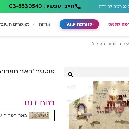
חייגו עכשיו! 03-5530540
 פנורמה להורדה
רמה קלאס
פנורמה V.I.P
אודות
מאמרים חשובי
אר חפרוה שרים’
פוסטר ‘באר חפרוה
בחרו דגם
באר חפרוה שרים 