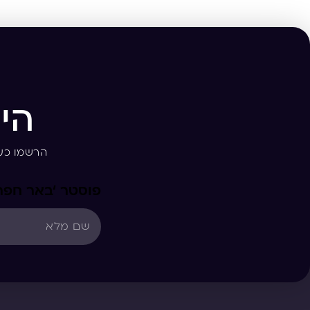
הי
הרשמו כע
פוסטר ‘באר חפר