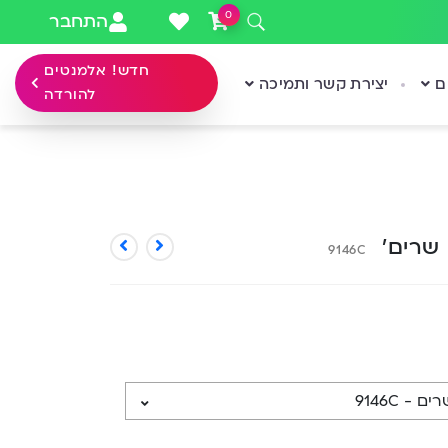
0
התחבר
חדש! אלמנטים
ם
יצירת קשר ותמיכה
להורדה
 שרים’
9146C
- 9146C