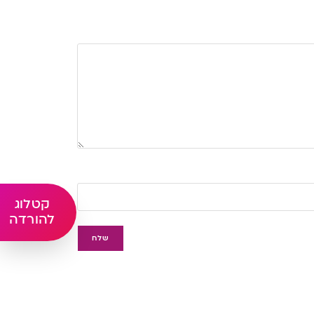
קטלוג
להורדה