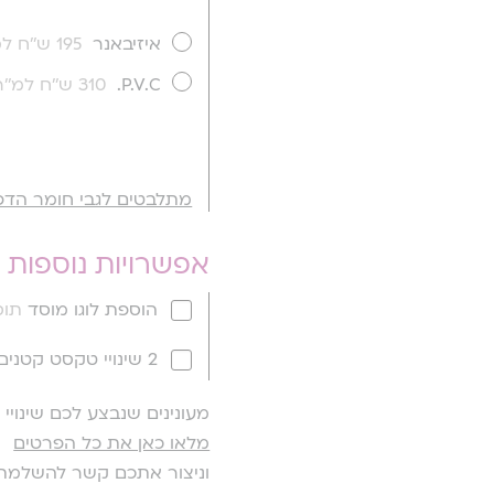
איזיבאנר
195 ש''ח למ''ר
P.V.C.
310 ש''ח למ''ר
מתלבטים לגבי חומר הדפ
אפשרויות נוספות
הוספת לוגו מוסד
תוספ
2 שינויי טקסט קטנים
מעונינים שנבצע לכם שינוי
מלאו כאן את כל הפרטים
וניצור אתכם קשר להשלמת