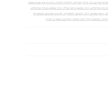
רוה שרים
,
בז'
,
גדולי ישראל
,
דקדוק הלכה
,
הרב בן ציון אבא שאול
 כהן שליט''א
,
הרב שמעון ביטון זצ''ל
,
הרב שמעון בעדני שליט''א
,
ת
,
יראת שמים
,
ירוק
,
לבנים
,
למסדרון
,
לתיכון
,
עציצים
,
פוסטרים
זדור
,
צניעות
,
קהל יעד
,
שחור
,
שליכט
,
תאורה
,
תורה