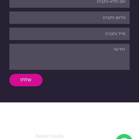
שלח!
השימוש, ללא אישור מפורש בכתב, במידע וחומר כתוב או מדיה
מכל סוג שהיא מהאתר אסורה בהחלט על פי דיני התורה והחוק.
כל הזכויות שמורות לפנורמה. 03-5-530-540
עיצוב ואפיון דף הבית:
Rocket Studio