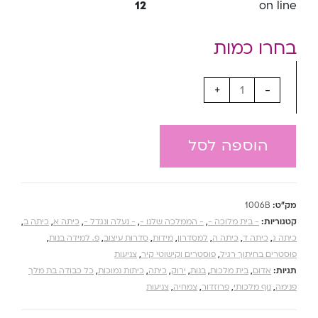
12
on line
+
-
הוספה לסל
מק"ט:
1006B
קטגוריות:
- בית מלוכה -
,
- הממלכה שלנו -
,
- נעלה ונגדל -
,
כיתה א
,
כיתה ב
,
כיתה ג
,
כיתה ד
,
כיתה ה
,
למסדרון
,
מידות
,
סדרות עיצוב
,
פ. למידה בנות
,
פוסטרים בחיתוך רגיל
,
פוסטרים וקישוטי קיר
,
צניעות
תגיות:
אדום
,
בית מלכות
,
בנות
,
ירוק
,
כיתה
,
כיתות נמוכות
,
כל כבודה בת מלך
פנימה
,
נוף מלכותי
,
פרוזדור
,
צמחיה
,
צניעות