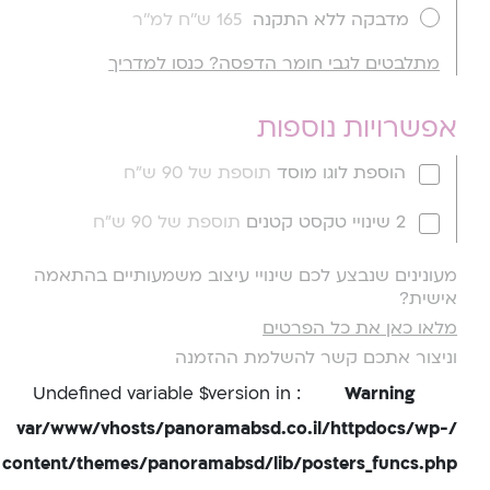
מדבקה ללא התקנה
165 ש''ח למ''ר
מתלבטים לגבי חומר הדפסה? כנסו למדריך
אפשרויות נוספות
הוספת לוגו מוסד
תוספת של 90 ש"ח
2 שינויי טקסט קטנים
תוספת של 90 ש"ח
מעונינים שנבצע לכם שינויי עיצוב משמעותיים בהתאמה
אישית?
מלאו כאן את כל הפרטים
וניצור אתכם קשר להשלמת ההזמנה
: Undefined variable $version in
Warning
/var/www/vhosts/panoramabsd.co.il/httpdocs/wp-
content/themes/panoramabsd/lib/posters_funcs.php