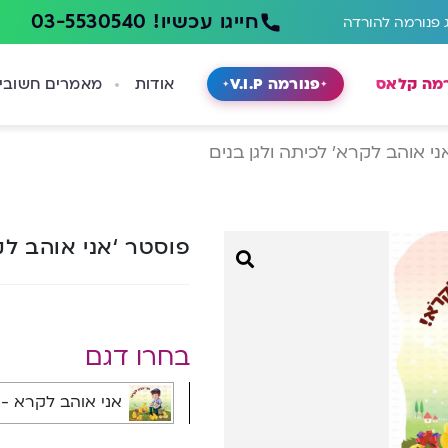
חייגו עכשיו! 03-5530540
 פנורמה להורדה
רמה קלאס
פנורמה V.I.P
אודות
מאמרים חשובי
ני אוהב לקרא’ לכיתה ולגן בנים
פוסטר ‘אני אוהב לק
בחרו דגם
אני אוהב לקרא - 1074B