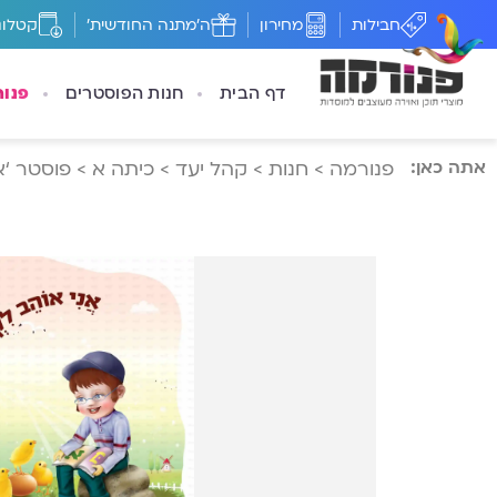
חבילות
מחירון
ה'מתנה החודשית'
קטלוג
דף הבית
חנות הפוסטרים
פנו
אתה כאן:
פנורמה
>
חנות
>
קהל יעד
>
כיתה א
>
פוסטר ‘א