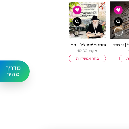
צפייה מהירה
צפייה מהירה
פוסטר ‘תיקון המידות’ | יג מידות
פוסטר ‘תפילה’ | הרב שך
מקט: 1013C
ת
בחר אפשרויות
מדריך
מהיר