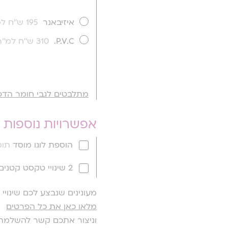
איזיבאנר
195 ש''ח למ''ר
P.V.C.
310 ש''ח למ''ר
מתלבטים לגבי חומר הדפ
אפשרויות נוספות
הוספת לוגו מוסד
תוספ
2 שינויי טקסט קטנים
מעונינים שנבצע לכם שינוי
מלאו כאן את כל הפרטים
וניצור אתכם קשר להשלמת