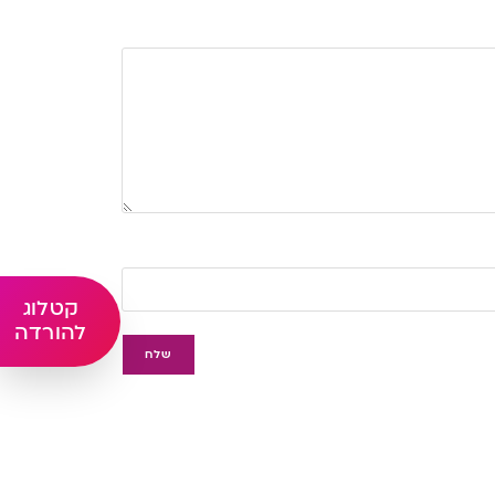
קטלוג
להורדה