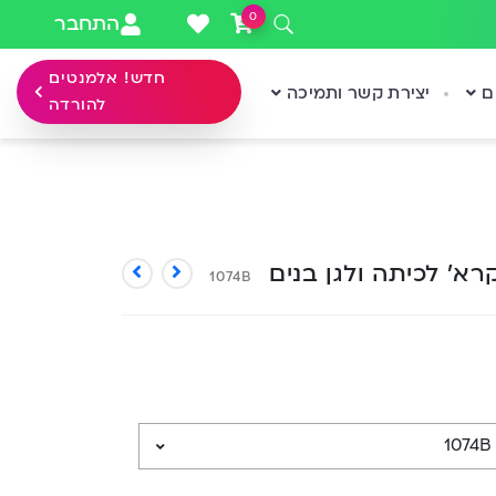
0
התחבר
חדש! אלמנטים
ם
יצירת קשר ותמיכה
להורדה
רא’ לכיתה ולגן בנים
1074B