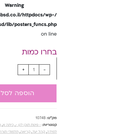
Warning
bsd.co.il/httpdocs/wp-
/lib/posters_funcs.php
on line
+
-
הוספה לסל
מק"ט:
1074B
קטגוריות:
- פינות תוכן לגן -
,
כיתה א
,
פ
למידה
,
קהל יעד
,
קריאה
,
תלמודי תורה