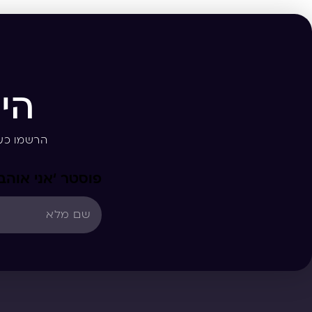
הי
הרשמו כע
פוסטר ‘אני אוהב