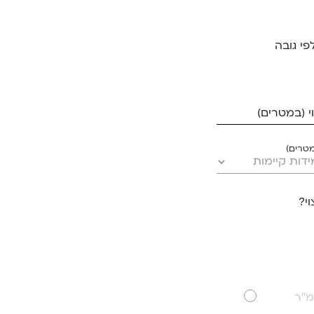
פי גובה
 (במטרים)
מטרים)
י?