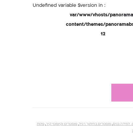
: Undefined variable $version in
/var/www/vhosts/panorama
content/themes/panoramabsd
12
. למידה בנים
,
פוסטרים בחיתוך רגיל
,
פוסטרים וקישוטי קיר
,
פינות