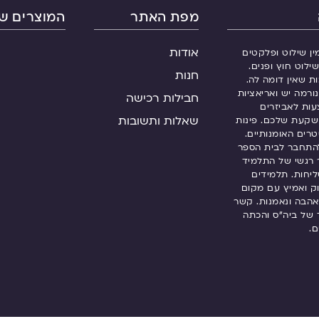
מפת האתר
המוצרים של
אודות
ין שילוט ופלקטים
ילוט חוץ ופנים.
חנות
ות שאין דומה לה.
ורמה יש ואריאציות
חבילות רכישה
עות לאביזרים
שאלות ותשובות
שקעת שלכם. פינות
רים האומנותיים.
התחבר לבית הספר
 רגשי של התלמיד
שליחות. תלמידים
 ואמיץ עם מקום
אהבה ונאמנות. קשר
ך של ביה”ס והכתה
ם.