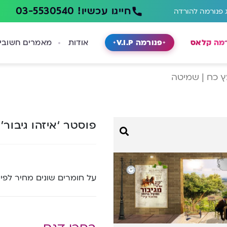
חייגו עכשיו! 03-5530540
 פנורמה להורדה
רמה קלאס
פנורמה V.I.P
אודות
מאמרים חשובי
מץ כח | שמיטה
פוסטר ‘איזהו גיבור
על חומרים שונים מחיר לפי