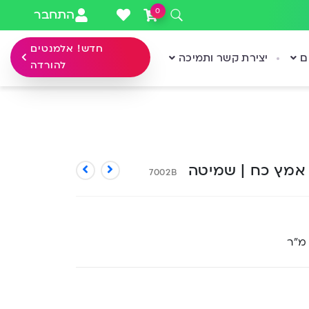
0
התחבר
חדש! אלמנטים
ם
יצירת קשר ותמיכה
להורדה
’ אמץ כח | שמיטה
7002B
 מ”ר