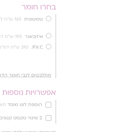
בחרו חומר
שמשונית
165 ש''ח למ''ר
איזיבאנר
195 ש''ח למ''ר
P.V.C.
310 ש''ח למ''ר
מתלבטים לגבי חומר הדפ
אפשרויות נוספות
הוספת לוגו מוסד
תוספ
2 שינויי טקסט קטנים