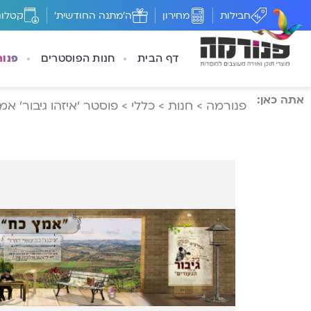
חבילות
מחירון
ה'מתנה החודשית'
קטלוג
דף הבית
חנות הפוסטרים
פנו
אתה כאן:
פנורמה
>
חנות
>
כללי
>
פוסטר ‘איזהו גיבור’ א