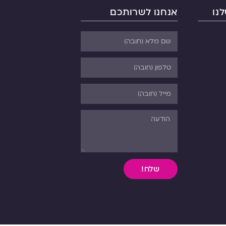
נו
אנחנו לשרותכם
שלח!