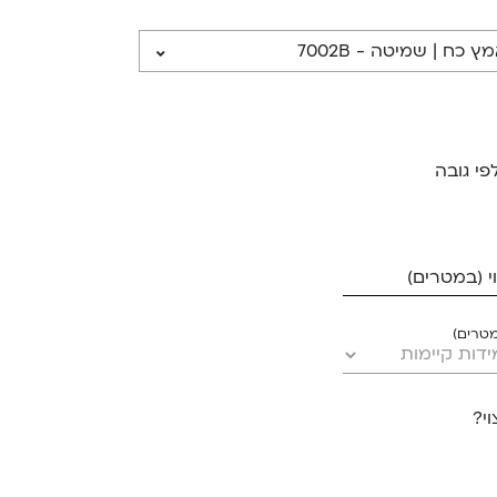
פי גובה
 (במטרים)
מטרים)
י?