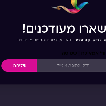
שארו מעודכנים!
ת למועדון
פנורמה
ותהנו מעידכונים והטבות מיוחדות!
בור’ אמץ כח | שמיטה
שליחה