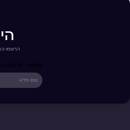
הי
הרשמו כע
פוסטר ‘איזהו גי