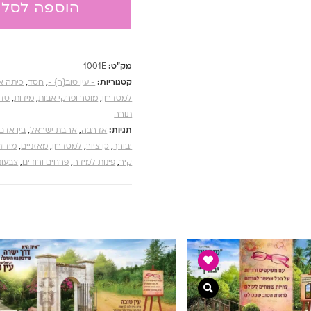
הוספה לסל
מק"ט:
1001E
קטגוריות:
- עין טוב{ה} -
,
חסד
,
כיתה א
למסדרון
,
מוסר ופרקי אבות
,
מידות
,
סדר
תורה
תגיות:
אדרבה
,
אהבת ישראל
,
בין אדם
יבורך
,
כן ציור
,
למסדרון
,
מאזניים
,
מידות
קיר
,
פינות למידה
,
פרחים ורודים
,
צבעוני
צפייה מהירה