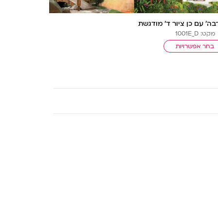
ה’ עם כן ציור ד’ מודגשת
מקט: 1001E_D
בחר אפשרויות