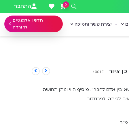
0
התחבר
חדש! אלמנטים
ם
יצירת קשר ותמיכה
להורדה
ן ציור
1001E
‘בין אדם לחברו’. מוסיף הווי ונותן תחושה
ים לכיתה ולפרוזדור
 מ”ר