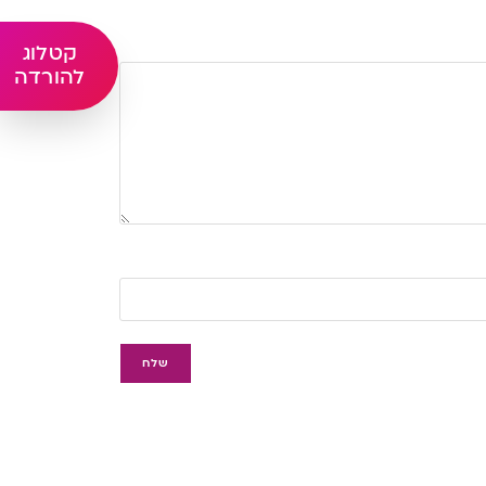
קטלוג
להורדה