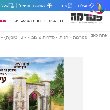
חבילות
מחירון
ה'מתנה החודשית'
קטלוג
דף הבית
חנות הפוסטרים
פנו
אתה כאן:
פנורמה
>
חנות
>
סדרות עיצוב
>
- עין טוב{ה} -
>