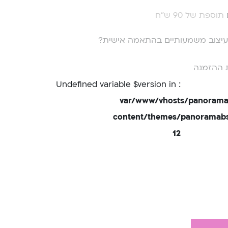
תוספת של 90 ש"ח
י עיצוב משמעותיים בהתאמה אישית?
 ההזמנה
: Undefined variable $version in
/var/www/vhosts/panorama
content/themes/panoramabsd
12