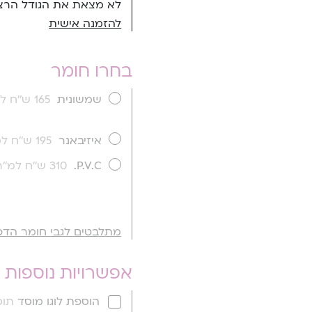
לא מצאת את הגודל הרצו
להזמנה אישית
בחרו חומר
שמשונית
165 ש''ח למ''ר
איזיבאנר
195 ש''ח למ''ר
P.V.C.
310 ש''ח למ''ר
מתלבטים לגבי חומר הדפ
אפשרויות נוספות
הוספת לוגו מוסד
תוספ