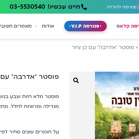
חייגו עכשיו! 03-5530540
 פנורמה להורדה
רמה קלאס
פנורמה V.I.P
אודות
מאמרים חשובי
פוסטר ‘אדרבה’ עם כן ציור
פוסטר ‘אדרבה’ עם כ
פוסטר מלא חיות וצבע בנושא 
מגדילה ומרווחת לחלל. מתא
על חומרים שונים מחיר לפי