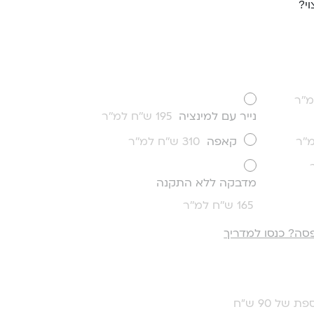
י?
נייר עם למינציה
195 ש''ח למ''ר
קאפה
310 ש''ח למ''ר
מדבקה ללא התקנה
165 ש''ח למ''ר
סה? כנסו למדריך
ת של 90 ש"ח