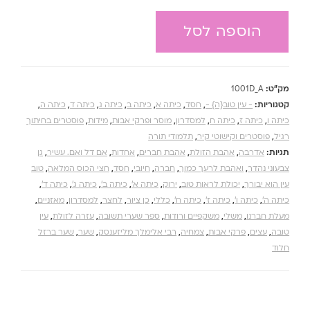
הוספה לסל
מק"ט:
1001D_A
קטגוריות:
- עין טוב{ה} -
,
חסד
,
כיתה א
,
כיתה ב
,
כיתה ג
,
כיתה ד
,
כיתה ה
,
כיתה ו
,
כיתה ז
,
כיתה ח
,
למסדרון
,
מוסר ופרקי אבות
,
מידות
,
פוסטרים בחיתוך
רגיל
,
פוסטרים וקישוטי קיר
,
תלמודי תורה
תגיות:
אדרבה
,
אהבת הזולת
,
אהבת חברים
,
אחדות
,
אם דל ואם. עשיר
,
גן
צבעוני נהדר
,
ואהבת לרעך כמוך
,
חברה
,
חיובי
,
חסד
,
חצי הכוס המלאה
,
טוב
עין הוא יבורך
,
יכולת לראות טוב
,
ירוק
,
כיתה א'
,
כיתה ב'
,
כיתה ג'
,
כיתה ד'
,
כיתה ה'
,
כיתה ו'
,
כיתה ז'
,
כיתה ח'
,
כללי
,
כן ציור
,
לחצר
,
למסדרון
,
מאזניים
,
מעלת חברנו
,
משלי
,
משקפיים ורודות
,
ספר שערי תשובה
,
עזרה לזולת
,
עין
טובה
,
עצים
,
פרקי אבות
,
צמחיה
,
רבי אלימלך מליזענסק
,
שער
,
שער ברזל
חלוד