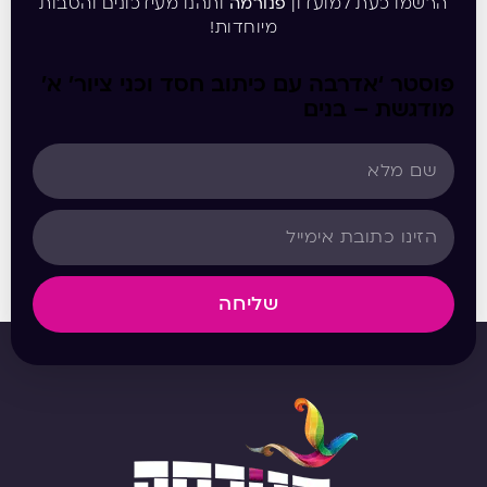
הרשמו כעת למועדון
פנורמה
ותהנו מעידכונים והטבות
מיוחדות!
פוסטר ‘אדרבה עם כיתוב חסד וכני ציור’ א’
מודגשת – בנים
שליחה