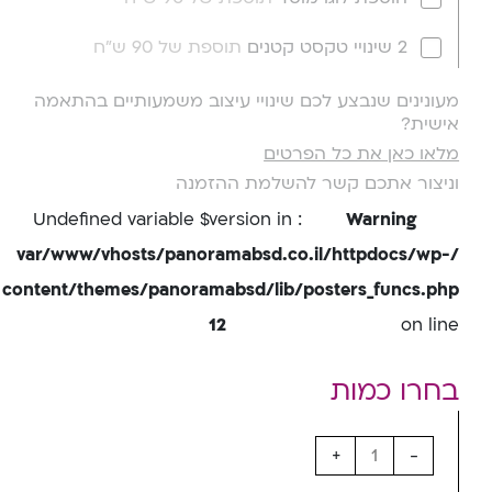
2 שינויי טקסט קטנים
תוספת של 90 ש"ח
מעונינים שנבצע לכם שינויי עיצוב משמעותיים בהתאמה
אישית?
מלאו כאן את כל הפרטים
וניצור אתכם קשר להשלמת ההזמנה
: Undefined variable $version in
Warning
/var/www/vhosts/panoramabsd.co.il/httpdocs/wp-
content/themes/panoramabsd/lib/posters_funcs.php
12
on line
+
-