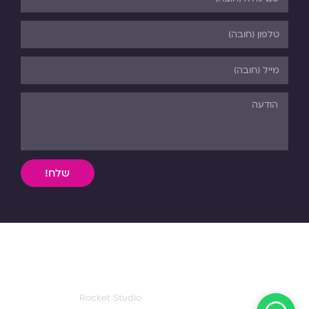
שלח!
השימוש, ללא אישור מפורש בכתב, במידע וחומר כתוב או מדיה
מכל סוג שהיא מהאתר אסורה בהחלט על פי דיני התורה והחוק.
כל הזכויות שמורות לפנורמה. 03-5-530-540
עיצוב ואפיון דף הבית:
Rocket Studio