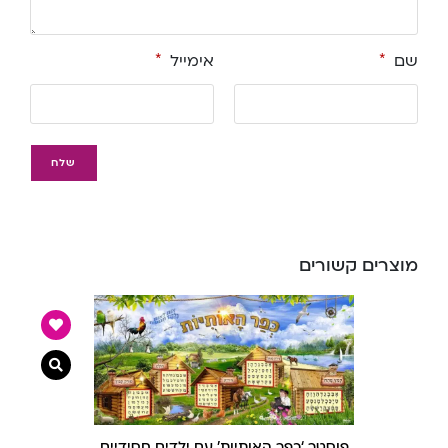
שם
*
אימייל
*
מוצרים קשורים
צפייה מ
פוסטר ‘כפר האותיות’ עם ילדים חסידיים