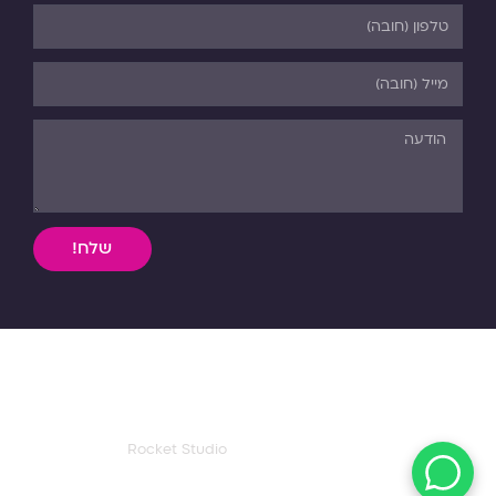
שלח!
השימוש, ללא אישור מפורש בכתב, במידע וחומר כתוב או מדיה
מכל סוג שהיא מהאתר אסורה בהחלט על פי דיני התורה והחוק.
כל הזכויות שמורות לפנורמה. 03-5-530-540
עיצוב ואפיון דף הבית:
Rocket Studio