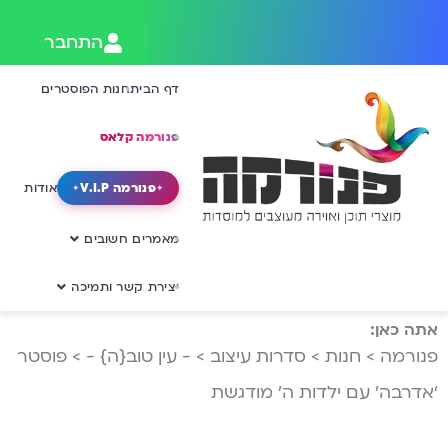
התחבר
דף הבית
חנות הפוסטרים
פנורמה קלאס
פנורמה V.I.P
אודות
מאמרים חשובים
יצירת קשר ותמיכה
אתה כאן:
פנורמה
>
חנות
>
סדרות עיצוב
>
- עין טוב{ה} -
>
פוסטר
‘אדרבה’ עם ילדות ה’ מודגשת