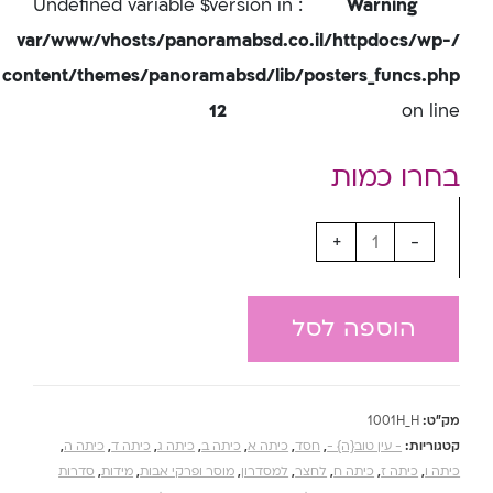
: Undefined variable $version in
Warning
/var/www/vhosts/panoramabsd.co.il/httpdocs/wp-
content/themes/panoramabsd/lib/posters_funcs.php
12
on line
+
-
הוספה לסל
מק"ט:
1001H_H
קטגוריות:
- עין טוב{ה} -
,
חסד
,
כיתה א
,
כיתה ב
,
כיתה ג
,
כיתה ד
,
כיתה ה
,
כיתה ו
,
כיתה ז
,
כיתה ח
,
לחצר
,
למסדרון
,
מוסר ופרקי אבות
,
מידות
,
סדרות