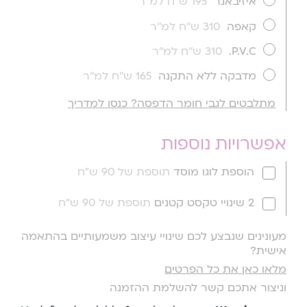
איזיבאנר
195 ש''ח למ''ר
קאפה
310 ש''ח למ''ר
P.V.C.
310 ש''ח למ''ר
מדבקה ללא התקנה
165 ש''ח למ''ר
מתלבטים לגבי חומר הדפסה? כנסו למדריך
אפשרויות נוספות
הוספת לוגו מוסד
תוספת של 90 ש"ח
2 שינויי טקסט קטנים
תוספת של 90 ש"ח
מעונינים שנבצע לכם שינויי עיצוב משמעותיים בהתאמה
אישית?
מלאו כאן את כל הפרטים
וניצור אתכם קשר להשלמת ההזמנה