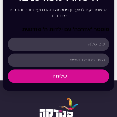
הרשמו כעת למועדון
פנורמה
ותהנו מעידכונים והטבות
מיוחדות!
פוסטר ‘אדרבה’ עם ילדות ה’ מודגשת
שליחה