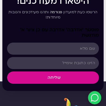
הישארו מעודכנים!
הרשמו כעת למועדון
פנורמה
ותהנו מעידכונים והטבות
מיוחדות!
פוסטר ‘אדרבה’ אדרבה עם כן ציור א’
מודגשת
שליחה