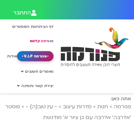
התחבר
דף הבית
חנות הפוסטרים
פנורמה קלאס
פנורמה V.I.P
אודות
מאמרים חשובים
יצירת קשר ותמיכה
אתה כאן:
פנורמה
>
חנות
>
סדרות עיצוב
>
- עין טוב{ה} -
>
פוסטר
‘אדרבה’ אדרבה עם כן ציור א’ מודגשת