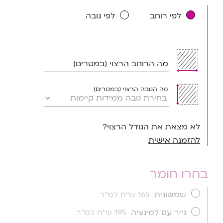
לפי רוחב
לפי גובה
מה הרוחב הרצוי (במטרים)
מה הגובה הרצוי (במטרים)
לא מצאת את הגודל הרצוי?
להזמנה אישית
בחרו חומר
שמשונית
165 ש''ח למ''ר
נייר עם למינציה
195 ש''ח למ''ר