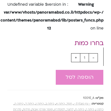
: Undefined variable $version in
Warning
/var/www/vhosts/panoramabsd.co.il/httpdocs/wp-
content/themes/panoramabsd/lib/posters_funcs.php
12
on line
+
-
הוספה לסל
מק"ט:
1001E_A
קטגוריות:
- עין טוב{ה} -
,
חסד
,
כיתה א
,
כיתה ב
,
כיתה ג
,
כיתה ד
,
כיתה ה
,
כיתה ו
,
כיתה ז
,
כיתה ח
,
לחצר
,
למסדרון
,
מוסר ופרקי אבות
,
מידות
,
סדרות