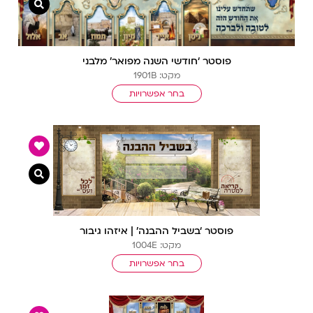
צפייה מ
פוסטר ‘חודשי השנה מפואר’ מלבני
מקט: 1901B
בחר אפשרויות
צפייה מ
פוסטר ‘בשביל ההבנה’ | איזהו גיבור
מקט: 1004E
בחר אפשרויות