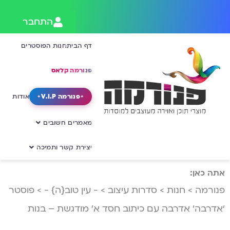
התחבר
דף הבית
חנות הפוסטרים
פנורמה קלאס
פנורמה V.I.P
אודות
מאמרים חשובים
יצירת קשר ותמיכה
אתה כאן:
פנורמה
>
חנות
>
סדרות עיצוב
>
- עין טוב{ה} -
>
פוסטר
‘אדרבה’ אדרבה עם כיתוב חסד א’ מודגשת – בנות