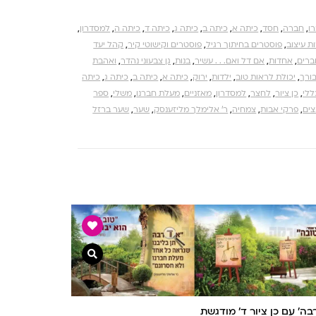
ו
,
חברה
,
חסד
,
כיתה א
,
כיתה ב
,
כיתה ג
,
כיתה ד
,
כיתה ה
,
למסדרון
,
ת עיצוב
,
פוסטרים בחיתוך רגיל
,
פוסטרים וקישוטי קיר
,
קהל יעד
רים
,
אחדות
,
אם דל ואם. . . עשיר
,
בנות
,
גן צבעוני נהדר
,
ואהבת
בורך
,
יכולת לראות טוב
,
ילדות
,
ירוק
,
כיתה א
,
כיתה ב
,
כיתה ג
,
כיתה
ללי
,
כן ציור
,
לחצר
,
למסדרון
,
מאזניים
,
מעלת חברנו
,
משלי
,
ספר
צים
,
פרקי אבות
,
צמחיה
,
ר' אלימלך מליזענסק
,
שער
,
שער ברזל
צפייה מהירה
ה’ עם כן ציור ד’ מודגשת