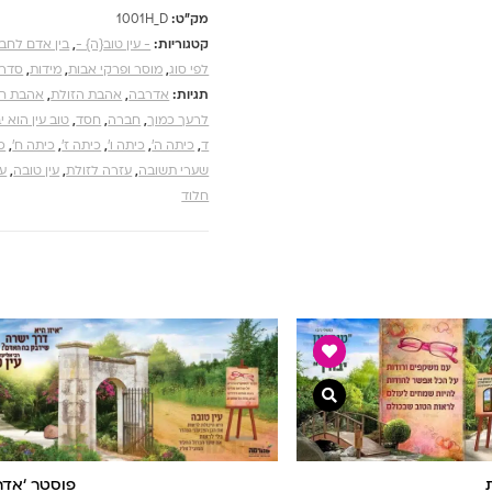
מק"ט:
1001H_D
קטגוריות:
- עין טוב{ה} -
,
בין אדם לחבר
לפי סוג
,
מוסר ופרקי אבות
,
מידות
,
סדרו
תגיות:
אדרבה
,
אהבת הזולת
,
אהבת חב
לרעך כמוך
,
חברה
,
חסד
,
טוב עין הוא י
ד
,
כיתה ה'
,
כיתה ו'
,
כיתה ז'
,
כיתה ח'
,
כ
שערי תשובה
,
עזרה לזולת
,
עין טובה
,
ע
חלוד
צפייה מהירה
פוסטר ‘אדרב