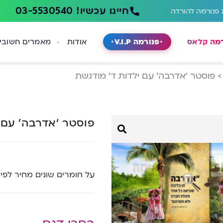
חייגו עכשיו! 03-5530540
 פנורמה להורדה
רמה קלאס
פנורמה V.I.P
אודות
מאמרים חשובי
פוסטר ‘אדרבה’ עם ילדות ד’ מודגשת
פוסטר ‘אדרבה’ עם 
על חומרים שונים מחיר לפי