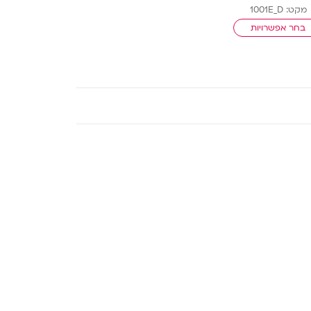
מקט: 1001E_D
בחר אפשרויות