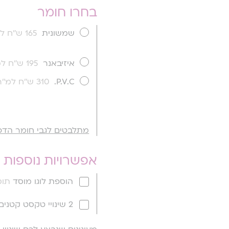
בחרו חומר
שמשונית
165 ש''ח למ''ר
איזיבאנר
195 ש''ח למ''ר
P.V.C.
310 ש''ח למ''ר
מתלבטים לגבי חומר הדפ
אפשרויות נוספות
הוספת לוגו מוסד
תוספ
2 שינויי טקסט קטנים