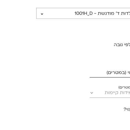
פי גובה
 (במטרים)
מטרים)
י?