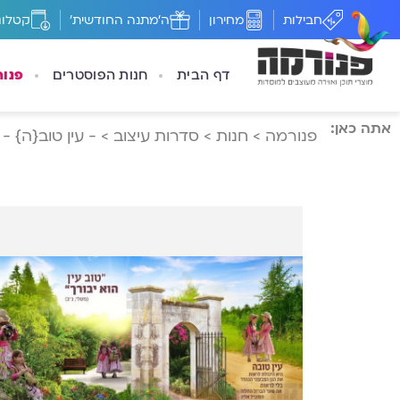
חבילות
מחירון
ה'מתנה החודשית'
קטלוג
דף הבית
חנות הפוסטרים
פנו
אתה כאן:
פנורמה
>
חנות
>
סדרות עיצוב
>
- עין טוב{ה} -
>