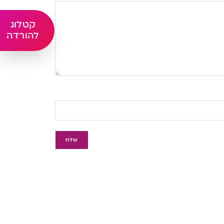
קטלוג
להורדה