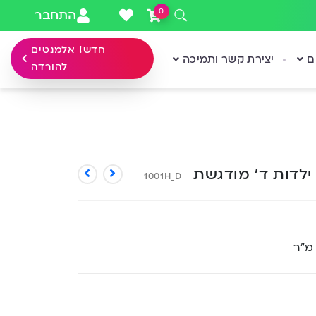
0
התחבר
חדש! אלמנטים
ם
יצירת קשר ותמיכה
להורדה
ילדות ד’ מודגשת
1001H_D
 מ”ר