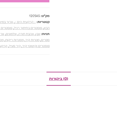
מק"ט:
1205AS
קטגוריות:
- קרקעית הים -
,
ארוך במיו
הבא
,
פוסטרים בחיתוך רגיל
,
פוסטרים ו
תגיות:
אבן
,
אהבת תורה
,
אלמוגים
,
ארו
ספרים
,
מנורות קיר
,
מסגרות ריקות
,
מסד
פוסטרים וקישוטי קיר
,
קיר פעיל
,
קרקעי
(0) ביקורות