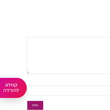
קטלוג
להורדה