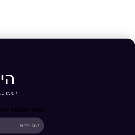
הי
הרשמו כע
משל השועל והדגי