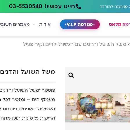
חייגו עכשיו! 03-5530540
 פנורמה להורדה
רמה קלאס
פנורמה V.I.P
אודות
מאמרים חשובי
משל השועל והדגים עם דמויות ילדים וקיר פעיל
משל השועל והדגים ע
פוסטר ‘משל השועל והדגים’
מעמקי הים — ומזכיר לכל 
האשליה האופטית פותחת א
הריקות מזמינות תוכן מתחל