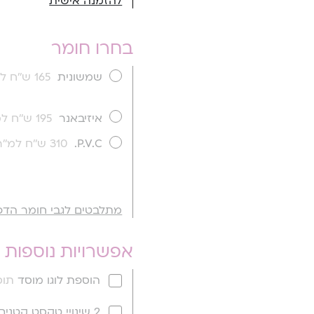
להזמנה אישית
בחרו חומר
שמשונית
165 ש''ח למ''ר
איזיבאנר
195 ש''ח למ''ר
P.V.C.
310 ש''ח למ''ר
מתלבטים לגבי חומר הדפ
אפשרויות נוספות
הוספת לוגו מוסד
תוספ
2 שינויי טקסט קטנים