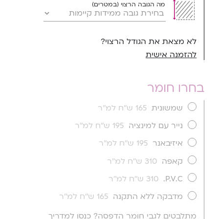
מה הגובה הרצוי (במטרים)
לא מצאת את הגודל הרצוי?
להזמנה אישית
בחרו חומר
שמשונית
165 ש''ח למ''ר
נייר עם למינציה
195 ש''ח למ''ר
איזיבאנר
195 ש''ח למ''ר
קאפה
310 ש''ח למ''ר
P.V.C.
310 ש''ח למ''ר
מדבקה ללא התקנה
165 ש''ח למ''ר
מתלבטים לגבי חומר הדפסה? כנסו למדריך