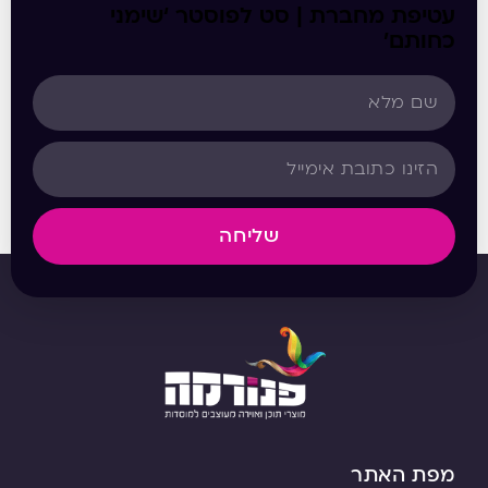
עטיפת מחברת | סט לפוסטר ‘שימני
כחותם’
שליחה
מפת האתר