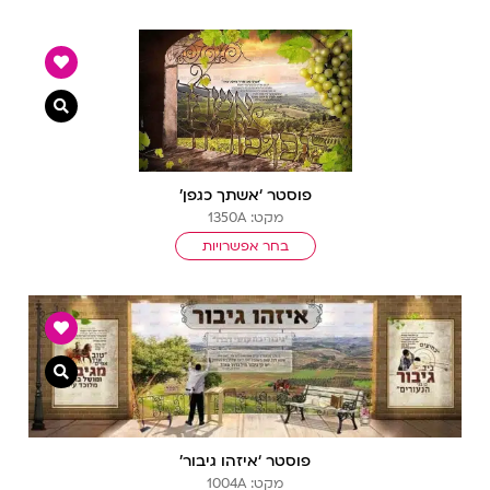
צפייה מ
פוסטר ‘אשתך כגפן’
מקט: 1350A
בחר אפשרויות
צפייה מ
פוסטר ‘איזהו גיבור’
מקט: 1004A