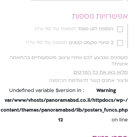
אפשרויות נוספות
הוספת לוגו מוסד
תוספת של 90 ש"ח
2 שינויי טקסט קטנים
תוספת של 90 ש"ח
מעונינים שנבצע לכם שינויי עיצוב משמעותיים בהתאמה
אישית?
מלאו כאן את כל הפרטים
וניצור אתכם קשר להשלמת ההזמנה
: Undefined variable $version in
Warning
/var/www/vhosts/panoramabsd.co.il/httpdocs/wp-
content/themes/panoramabsd/lib/posters_funcs.php
12
on line