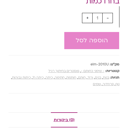
+
-
הוספה לסל
מק"ט:
elm-2010U
קטגוריות:
- שימני כחותם -
,
פוסטרים בחיתוך רגיל
תגיות:
בנות
,
בנים
,
ורוד
,
חותם
,
חותמת
,
חתימה
,
כיתה
,
כיתה ח'
,
כיתות גבוהות
,
נוף
,
פרוזדור
,
שמים
(0) ביקורות