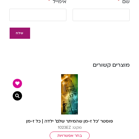
שם
*
אימייל
*
מוצרים קשורים
צפייה מ
פוסטר ‘כל ז-מן שהמיתר שלם’ ילדה | כל ז-מן
מקט: 1023EZ
בחר אפשרויות