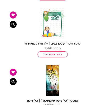
צפייה מ
פינת מפרי עטנו בנים | ילדותית מאוירת
מקט: 1044E
בחר אפשרויות
צפייה מ
פוסטר ‘כל ז-מן שהנשמה’ | כל ז-מן