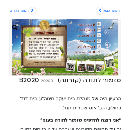
המוצר הבא
המוצר הקודם
מזמור לתודה (קורונה) B2020
2020B
הרעיון היה של מנהלת בית יעקב חינוה”ע ‘בית דוד’
בחולון, הגב’ אנט שטרית תחי’:
‘
‘אני רוצה להדפיס מזמור לתודה בענק”
גם על תקופת הקורונה שעברה עלינו בניסים גלויים