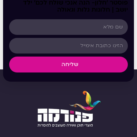
פוסטר ‘חלון- הנה אנכי שולח לכם’ ילד
יושב | חלונות גלות וגאולה
שליחה