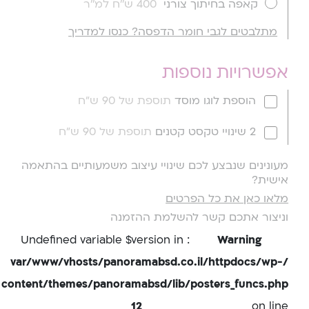
קאפה בחיתוך צורני
400 ש''ח למ''ר
מתלבטים לגבי חומר הדפסה? כנסו למדריך
אפשרויות נוספות
הוספת לוגו מוסד
תוספת של 90 ש"ח
2 שינויי טקסט קטנים
תוספת של 90 ש"ח
מעונינים שנבצע לכם שינויי עיצוב משמעותיים בהתאמה
אישית?
מלאו כאן את כל הפרטים
וניצור אתכם קשר להשלמת ההזמנה
: Undefined variable $version in
Warning
/var/www/vhosts/panoramabsd.co.il/httpdocs/wp-
content/themes/panoramabsd/lib/posters_funcs.php
12
on line