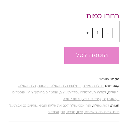
+
-
הוספה לסל
מק"ט:
1251Ia
קטגוריות:
- חלונות גאולה
,
- חלונות גלות וגאולה -
,
אמונה
,
גלות וגאולה
,
ירושלים
,
למדרגות
,
למסדרון
,
סדרות עיצוב
,
פוסטרים בחיתוך צורני
,
פוסטרים
וקישוטי קיר
,
קישוטי סוכה
,
תלמודי תורה
תגיות:
גלות גאולה
,
הנה אנכי שולח לכם את אליהו הנביא...והשיב לב אבות על
בנים ולב בנים על אבותם
,
חלון
,
סדרה
,
סט
,
פרוזדור