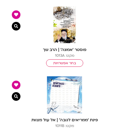
צפייה מ
פוסטר ‘אמונה’ | הרב שך
מקט: 1013A
בחר אפשרויות
צפייה מ
פינת ‘ממריאים לגובה’ | אל עול מצוות
מקט: 1011B