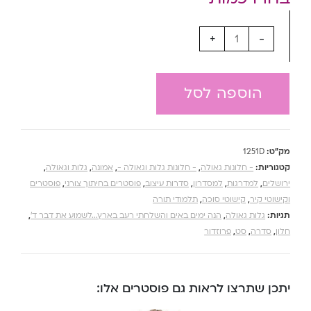
+
-
הוספה לסל
מק"ט:
1251D
קטגוריות:
- חלונות גאולה
,
- חלונות גלות וגאולה -
,
אמונה
,
גלות וגאולה
,
ירושלים
,
למדרגות
,
למסדרון
,
סדרות עיצוב
,
פוסטרים בחיתוך צורני
,
פוסטרים
וקישוטי קיר
,
קישוטי סוכה
,
תלמודי תורה
תגיות:
גלות גאולה
,
הנה ימים באים והשלחתי רעב בארץ...לשמוע את דבר ד'
,
חלון
,
סדרה
,
סט
,
פרוזדור
יתכן שתרצו לראות גם פוסטרים אלו: