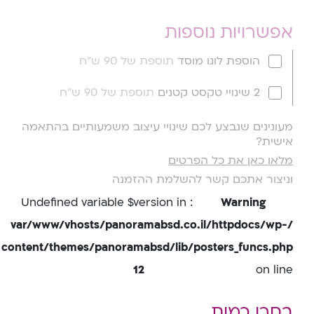
אפשרויות נוספות
הוספת לוגו מוסד
תוספת של 90 ש"ח
2 שינויי טקסט קטנים
תוספת של 90 ש"ח
מעונינים שנבצע לכם שינויי עיצוב משמעותיים בהתאמה
אישית?
מלאו כאן את כל הפרטים
וניצור אתכם קשר להשלמת ההזמנה
: Undefined variable $version in
Warning
/var/www/vhosts/panoramabsd.co.il/httpdocs/wp-
content/themes/panoramabsd/lib/posters_funcs.php
12
on line