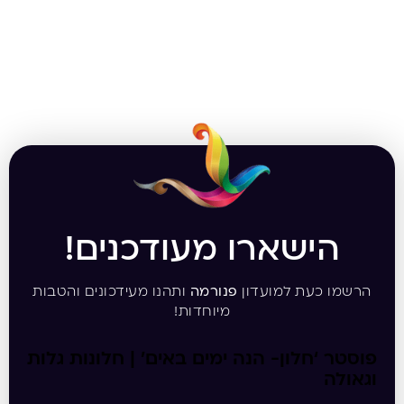
הישארו מעודכנים!
הרשמו כעת למועדון
פנורמה
ותהנו מעידכונים והטבות
מיוחדות!
פוסטר ‘חלון- הנה ימים באים’ | חלונות גלות
וגאולה