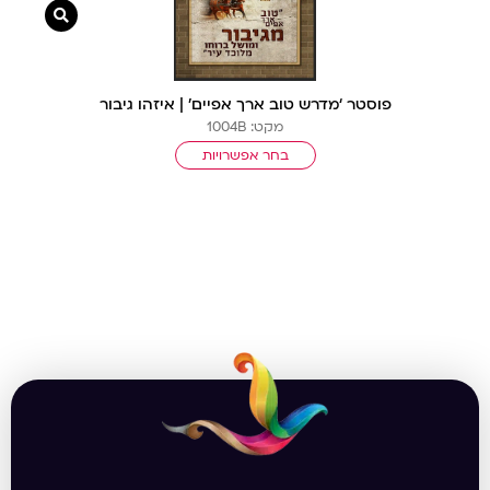
צפייה מ
פוסטר ‘מדרש טוב ארך אפיים’ | איזהו גיבור
מקט: 1004B
בחר אפשרויות