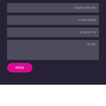
שלח!
השימוש, ללא אישור מפורש בכתב, במידע וחומר כתוב או מדיה
מכל סוג שהיא מהאתר אסורה בהחלט על פי דיני התורה והחוק.
כל הזכויות שמורות לפנורמה. 03-5-530-540