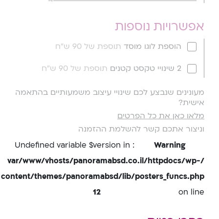
אפשרויות נוספות
הוספת לוגו מוסד
תוספת של 90 ש"ח
2 שינויי טקסט קטנים
תוספת של 90 ש"ח
מעונינים שנבצע לכם שינויי עיצוב משמעותיים בהתאמה
אישית?
מלאו כאן את כל הפרטים
וניצור אתכם קשר להשלמת ההזמנה
: Undefined variable $version in
Warning
/var/www/vhosts/panoramabsd.co.il/httpdocs/wp-
content/themes/panoramabsd/lib/posters_funcs.php
12
on line