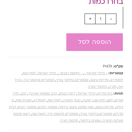
+
-
הוספה לסל
מק"ט:
9147X
קטגוריות:
- גדולי ישראל -
,
- חלונות רבנים -
,
גדולי ישראל
,
למדרגות
,
למסדרון
,
סדרות עיצוב
,
פוסטרים בחיתוך צורני
,
פוסטרים וקישוטי קיר
,
קהל
יעד
,
תורה
,
תלמודי תורה
תגיות:
בית מדרש
,
גדולי ישראל
,
דיוקן רבנים
,
הרב שמואל אוירבך
,
זהב
,
חדר
מורים
,
חום
,
חלון אבן
,
ישיבה
,
כבוד התורה
,
למדרגות
,
למסדרון
,
מנורת שמן
,
נר
דולק
,
סדרות עיצוב
,
ספר פתוח
,
עיצוב צילומי
,
פוסטר רבנים
,
פוסטר רבנים לבית
מדרש
,
פוסטרים בחיתוך צורני
,
פוסטרים וקישוטי קיר
,
קשת אבן
,
ראש ישיבת
מעלות התורה
,
שמחה בלימוד
,
תלמוד תורה