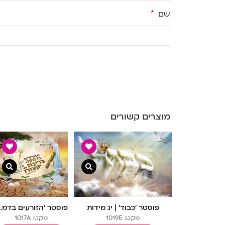
שם
*
מוצרים קשורים
צפייה מהירה
צ
פוסטר ‘כבוד’ | יג מידות
פוסטר ‘הז
מקט: 1019E
מקט: 1017A