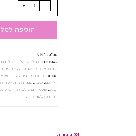
+
-
הוספה לסל
מק"ט:
9147J
קטגוריות:
- גדולי ישראל -
,
- חלונות ר
בחיתוך צורני
,
פוסטרים וקישוטי קיר
,
קה
תגיות:
בית מדרש
,
בריסק
,
גדולי ישראל
חלון אבן
,
ישיבה
,
כבוד התורה
,
למדרגות
רבנים
,
פוסטר רבנים לבית מדרש
,
פוסטר
הדורות
,
תלמוד תורה
(0) ביקורות