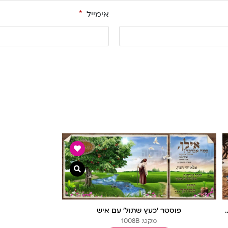
אימייל
*
פייה מהירה
צפייה מהירה
ורעים בדמעה’
פוסטר ‘כעץ שתול’ עם איש
מקט: 1008B