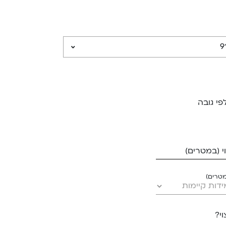
פי גובה
 (במטרים)
מטרים)
י?