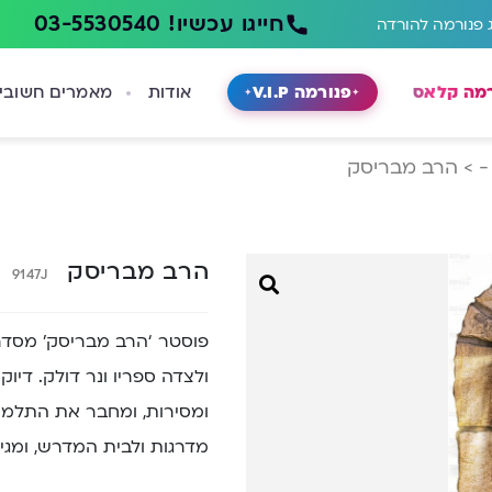
חייגו עכשיו! 03-5530540
 פנורמה להורדה
רמה קלאס
פנורמה V.I.P
אודות
מאמרים חשובי
-
>
הרב מבריסק
הרב מבריסק
9147J
פוסטר ‘הרב מבריסק’ מסדרת
ולצדה ספריו ונר דולק. דיו
ומסירות, ומחבר את התלמי
מדרגות ולבית המדרש, ומגיע 