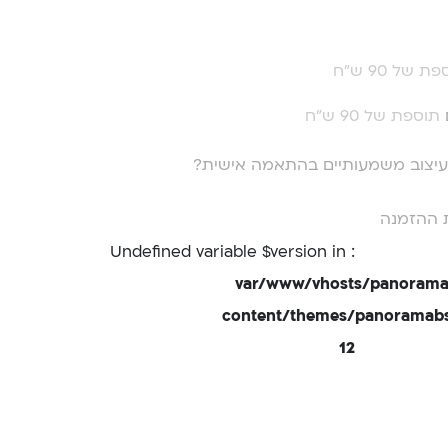
ת של 90 ש"ח
תוספת של 90 ש"ח
י עיצוב משמעותיים בהתאמה אישית?
 ההזמנה
: Undefined variable $version in
/var/www/vhosts/panorama
content/themes/panoramabsd
12