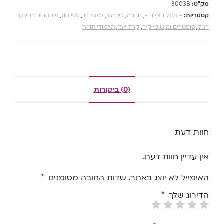
מק"ט:
3003B
קטגוריות:
- גלגל הצלה -
,
חברה
,
כיתה ג
,
למסדרון
,
לפי סוג
,
פוסטרים בחיתוך
רגיל
,
פוסטרים וקישוטי קיר
,
קהל יעד
,
תלמודי תורה
(0) ביקורות
חוות דעת
אין עדיין חוות דעת.
האימייל לא יוצג באתר.
שדות החובה מסומנים
*
הדירוג שלך
*