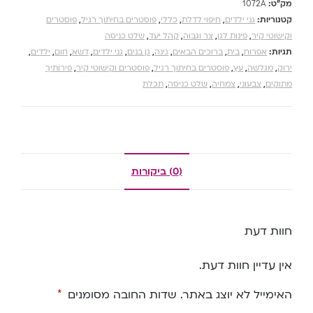
מק"ט:
1072A
קטגוריות:
גני ילדים
,
חיפוי לדלת
,
כללי
,
פוסטרים בחיתוך רגיל
,
פוסטרים
וקישוטי קיר
,
פינות לגן
,
צר וגבוה
,
קהל יעד
,
שלט כניסה
תגיות:
אפרוח
,
בית
,
ברוכים הבאים
,
גינה
,
גן בנים
,
גני ילדים
,
דשא
,
חום
,
ילדים
,
ירוק
,
מגלשה
,
עץ
,
פוסטרים בחיתוך רגיל
,
פוסטרים וקישוטי קיר
,
פירותיך
מתוקים
,
צבעוני
,
צמחיה
,
שלט כניסה
,
תכלת
(0) ביקורות
חוות דעת
אין עדיין חוות דעת.
האימייל לא יוצג באתר.
שדות החובה מסומנים
*