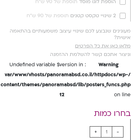
הוספת לוגו מוסד
תוספת של 90 ש"ח
2 שינויי טקסט קטנים
תוספת של 90 ש"ח
מעונינים שנבצע לכם שינויי עיצוב משמעותיים בהתאמה
אישית?
מלאו כאן את כל הפרטים
וניצור אתכם קשר להשלמת ההזמנה
: Undefined variable $version in
Warning
/var/www/vhosts/panoramabsd.co.il/httpdocs/wp-
content/themes/panoramabsd/lib/posters_funcs.php
12
on line
+
-