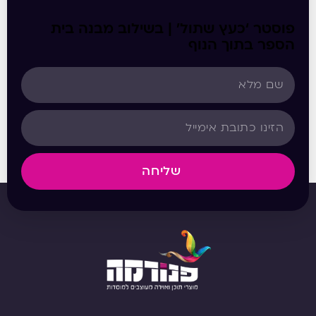
פוסטר ‘כעץ שתול’ | בשילוב מבנה בית
הספר בתוך הנוף
שליחה