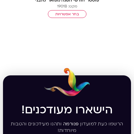
פוסטר ‘חודשי השנה מפואר’ מלבני
מקט: 1901B
בחר אפשרויות
הישארו מעודכנים!
הרשמו כעת למועדון
פנורמה
ותהנו מעידכונים והטבות
מיוחדות!