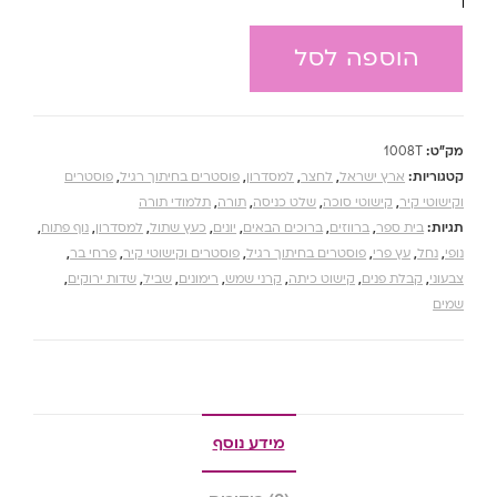
הוספה לסל
מק"ט:
1008T
קטגוריות:
ארץ ישראל
,
לחצר
,
למסדרון
,
פוסטרים בחיתוך רגיל
,
פוסטרים
וקישוטי קיר
,
קישוטי סוכה
,
שלט כניסה
,
תורה
,
תלמודי תורה
תגיות:
בית ספר
,
ברווזים
,
ברוכים הבאים
,
יונים
,
כעץ שתול
,
למסדרון
,
נוף פתוח
,
נופי
,
נחל
,
עץ פרי
,
פוסטרים בחיתוך רגיל
,
פוסטרים וקישוטי קיר
,
פרחי בר
,
צבעוני
,
קבלת פנים
,
קישוט כיתה
,
קרני שמש
,
רימונים
,
שביל
,
שדות ירוקים
,
שמים
מידע נוסף