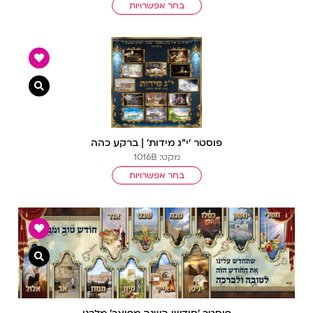
בחר אפשרויות
צפייה מ
פוסטר ‘י”ג מידות’ | ברקע כהה
מקט: 1016B
בחר אפשרויות
צפייה מ