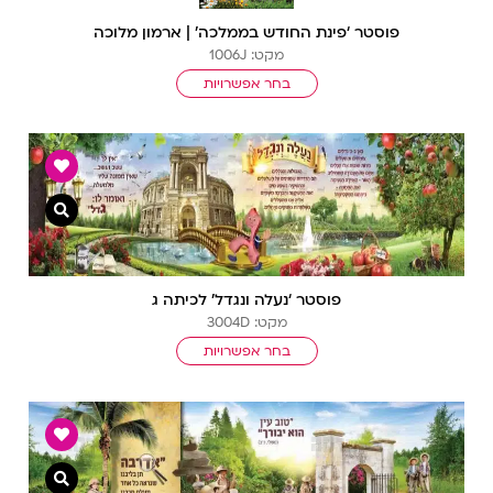
פוסטר ‘פינת החודש בממלכה’ | ארמון מלוכה
מקט: 1006J
בחר אפשרויות
צפייה מ
פוסטר ‘נעלה ונגדל’ לכיתה ג
מקט: 3004D
בחר אפשרויות
צפייה מ