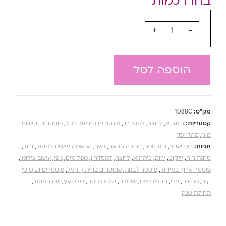
+
-
הוספה לסל
מק"ט:
1088C
קטגוריות:
כיתה א
,
לחצר
,
למסדרון
,
פוסטרים בחיתוך רגיל
,
פוסטרים וקישוטי
קיר
,
קהל יעד
תגיות:
בית יעקב
,
בית ספר
,
ברוכה הבאה
,
גשר
,
התאמה אישית למוסד
,
ורוד
,
טחנת רוח
,
ילקוט
,
ירוק
,
כיתה א
,
לחצר
,
למסדרון
,
מפל מים
,
נופי
,
עיצוב צילומי
,
פוסטר ארוך במיוחד
,
פוסטר לבנות
,
פוסטרים בחיתוך רגיל
,
פוסטרים וקישוטי
קיר
,
פרחים
,
צבי
,
קבלת פנים
,
שחפים
,
שלט כניסה
,
שלט עץ
,
שם המוסד
,
תחילת שנה