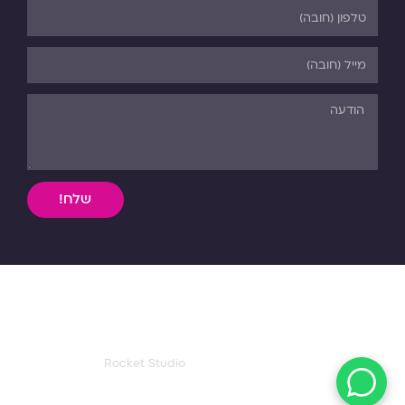
שלח!
השימוש, ללא אישור מפורש בכתב, במידע וחומר כתוב או מדיה
מכל סוג שהיא מהאתר אסורה בהחלט על פי דיני התורה והחוק.
כל הזכויות שמורות לפנורמה. 03-5-530-540
עיצוב ואפיון דף הבית:
Rocket Studio