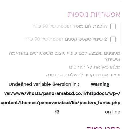
אפשרויות נוספות
הוספת לוגו מוסד
תוספת של 90 ש"ח
2 שינויי טקסט קטנים
תוספת של 90 ש"ח
מעונינים שנבצע לכם שינויי עיצוב משמעותיים בהתאמה
אישית?
מלאו כאן את כל הפרטים
וניצור אתכם קשר להשלמת ההזמנה
: Undefined variable $version in
Warning
/var/www/vhosts/panoramabsd.co.il/httpdocs/wp-
content/themes/panoramabsd/lib/posters_funcs.php
12
on line