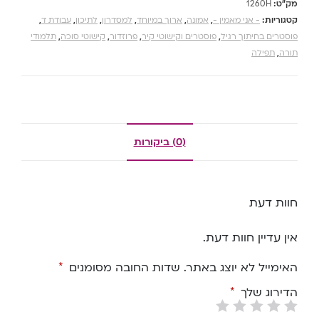
מק"ט:
1260H
קטגוריות:
- אני מאמין -
,
אמונה
,
ארוך במיוחד
,
למסדרון
,
לתיכון
,
עבודת ד
,
פוסטרים בחיתוך רגיל
,
פוסטרים וקישוטי קיר
,
פרוזדור
,
קישוטי סוכה
,
תלמודי
תורה
,
תפילה
(0) ביקורות
חוות דעת
אין עדיין חוות דעת.
האימייל לא יוצג באתר.
שדות החובה מסומנים
*
הדירוג שלך
*