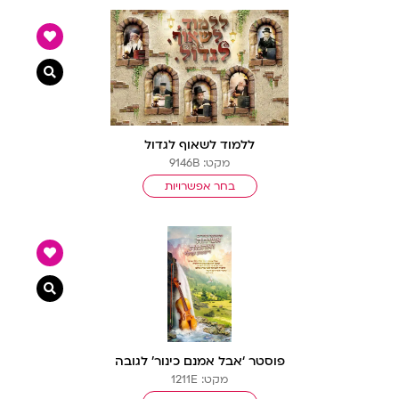
צפייה מ
ללמוד לשאוף לגדול
מקט: 9146B
בחר אפשרויות
צפייה מ
פוסטר ‘אבל אמנם כינור’ לגובה
מקט: 1211E