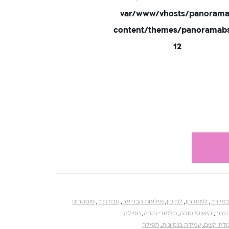
/var/www/vhosts/panorama
content/themes/panoramabsd
12
במיוחד
,
למסדרון
,
לתיכון
,
נפלאות הבריאה
,
עבודת ד
,
פוסטרים
זדור
,
קישוטי סוכה
,
תלמודי תורה
,
תפילה
ודת השם
,
עמידה בנסיונות
,
תפילה