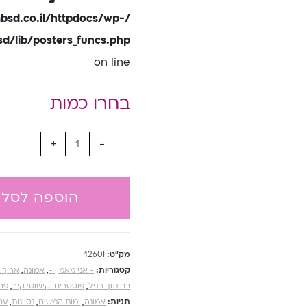
bsd.co.il/httpdocs/wp-
/lib/posters_funcs.php
on line
+
-
הוספה לסל
מק"ט:
1260I
קטגוריות:
- אני מאמין -
,
אמונה
,
ארוך 
בחיתוך רגיל
,
פוסטרים וקישוטי קיר
,
פרו
תגיות:
אמונה
,
ימות המשיח
,
נסיונות
,
עב