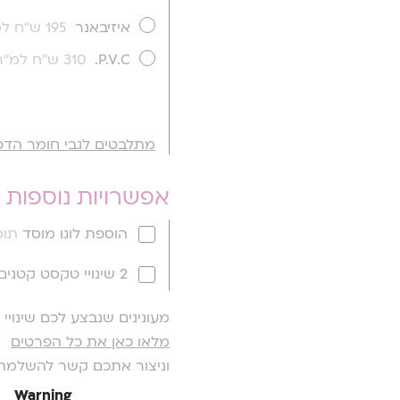
איזיבאנר
195 ש''ח למ''ר
P.V.C.
310 ש''ח למ''ר
מתלבטים לגבי חומר הדפ
אפשרויות נוספות
הוספת לוגו מוסד
תוספ
2 שינויי טקסט קטנים
מעונינים שנבצע לכם שינוי
מלאו כאן את כל הפרטים
וניצור אתכם קשר להשלמת
Warning