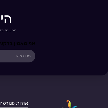
הי
הרשמו כע
אני מאמין ברקע 
אודות פנורמה