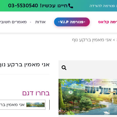
חייגו עכשיו! 03-5530540
 פנורמה להורדה
רמה קלאס
פנורמה V.I.P
אודות
מאמרים חשובי
>
אני מאמין ברקע נוף
אני מאמין ברקע נו
בחרו דגם
אני מאמין ברקע נ