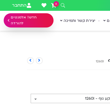
0
התחבר
חדש! אלמנטים
ם
יצירת קשר ותמיכה
להורדה
ף
1260I
וף - 1260I