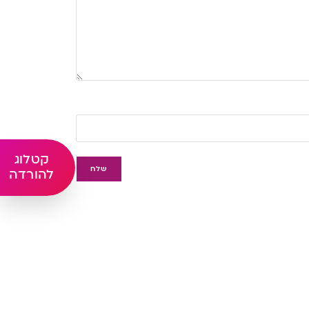
קטלוג
להורדה