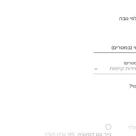
פי גובה
 (במטרים)
מטרים)
י?
נייר עם למינציה
195 ש''ח למ''ר