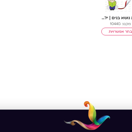
פינת נושא בנים | ילדותית מאוירת
מקט: 1044G
חר אפשרויות