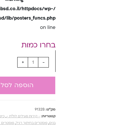
bsd.co.il/httpdocs/wp-
/lib/posters_funcs.php
on line
+
-
הוספה לסל
מק"ט:
9132B
קטגוריות:
- קירות פעילים לת''ת -
,
כישו
בנים
,
פוסטרים בחיתוך רגיל
,
פוסטרים ו