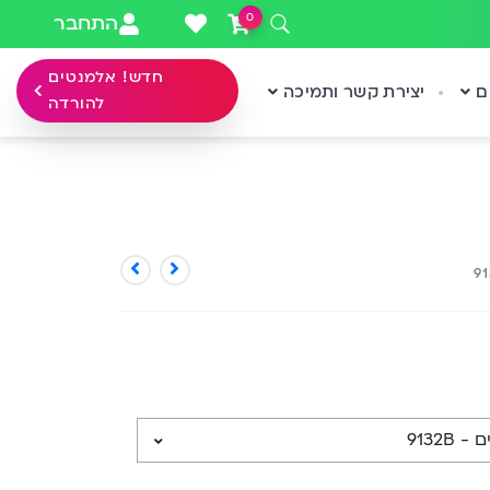
0
התחבר
חדש! אלמנטים
ם
יצירת קשר ותמיכה
להורדה
9
913