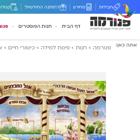
חבילות
מחירון
ה'מתנה החודשית'
קטלוג
דף הבית
חנות הפוסטרים
פנו
אתה כאן:
פנורמה
>
חנות
>
פינות למידה
>
כישורי חיים
>
א