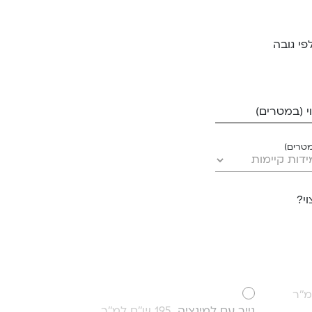
פי גובה
 (במטרים)
מטרים)
י?
נייר עם למינציה
195 ש''ח למ''ר