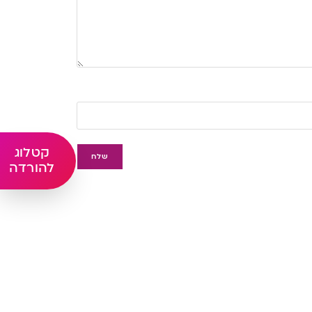
קטלוג
להורדה