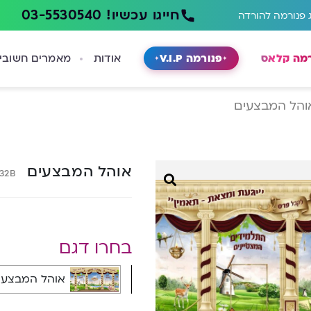
חייגו עכשיו! 03-5530540
 פנורמה להורדה
רמה קלאס
פנורמה V.I.P
אודות
מאמרים חשובי
והל המבצעים
אוהל המבצעים
132B
בחרו דגם
אוהל המבצעים - 2B