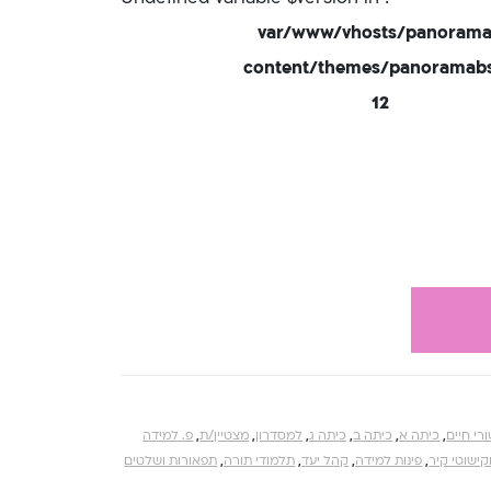
/var/www/vhosts/panorama
content/themes/panoramabsd
12
רי חיים
,
כיתה א
,
כיתה ב
,
כיתה ג
,
למסדרון
,
מצטיין/ת
,
פ. למידה
קישוטי קיר
,
פינות למידה
,
קהל יעד
,
תלמודי תורה
,
תפאורות ושלטים