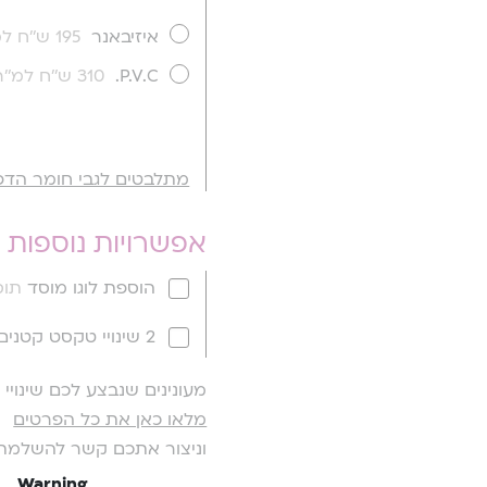
איזיבאנר
195 ש''ח למ''ר
P.V.C.
310 ש''ח למ''ר
מתלבטים לגבי חומר הדפ
אפשרויות נוספות
הוספת לוגו מוסד
תוספ
2 שינויי טקסט קטנים
מעונינים שנבצע לכם שינוי
מלאו כאן את כל הפרטים
וניצור אתכם קשר להשלמת
Warning