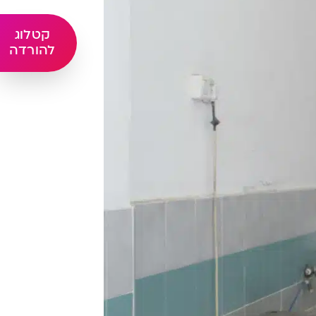
קטלוג
להורדה