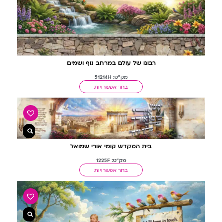
רבונו של עולם במרחב נוף ושמים
מק"ט: 51214H
בחר אפשרויות
בית המקדש קומי אורי שמואל
מק"ט: 1225F
בחר אפשרויות