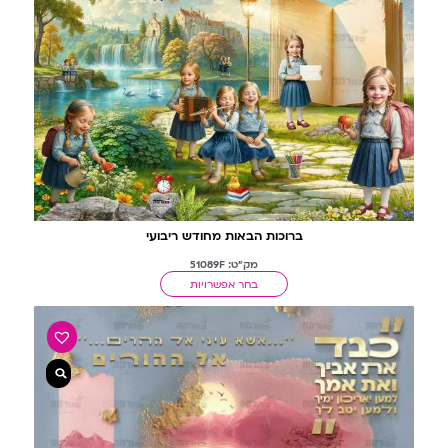
ברוכות הבאות מחודש ריבועי
מק"ט: 51089F
בחר אפשרויות