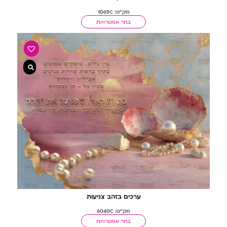
מק"ט: 1065C
בחר אפשרויות
ערכים בזהב צניעות
מק"ט: 6040C
בחר אפשרויות