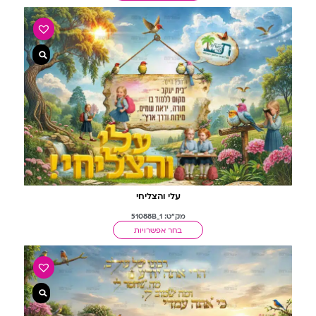
עלי והצליחי
מק"ט: 51088B_1
בחר אפשרויות