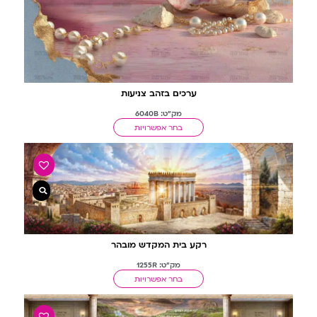
ערכים בזהב צניעות
מק"ט: 6040B
בחר אפשרויות
רקע בית המקדש מובהר
מק"ט: 1255R
בחר אפשרויות