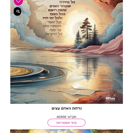
גדלות האדם עצים
מק"ט: 6030E
בחר אפשרויות