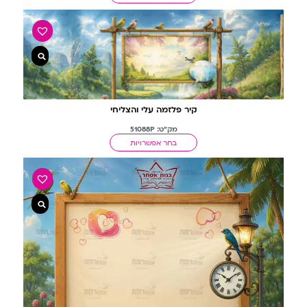
קיר פלזמה עלי והצליחי
מק"ט: 51088P
בחר אפשרויות