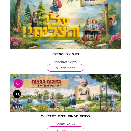
רקע עלי והצליחי
מק"ט: 51088AR
בחר אפשרויות
ברוכות הבאות ילדות בתלבושת
מק"ט: 1089D
בחר אפשרויות