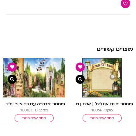
מוצרים קשורים
צפייה מהירה
צפיי
פוסטר ‘פינת אנגלית’ | ארמון מלוכה
פוסטר ‘אדרבה עם כני ציור וילדות’ ד’ מודגשת
מקט: 1006P
מקט: 1001EH_D
בחר אפשרויות
בחר אפשרויות