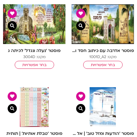
צפייה מהירה
צפיי
פוסטר אדרבה עם כיתוב חסד וכני ציור א’ מודגשת – בנות
פוסטר ‘נעלה ונגדל’ לכיתה ג
מקט: 1001D_A2
מקט: 3004D
בחר אפשרויות
בחר אפשרויות
צפייה מהירה
צפיי
פוסטר ‘הודעות ומזל טוב’ | אל עול מצוות
פוסטר ‘טבלת אותיות’ | תותית